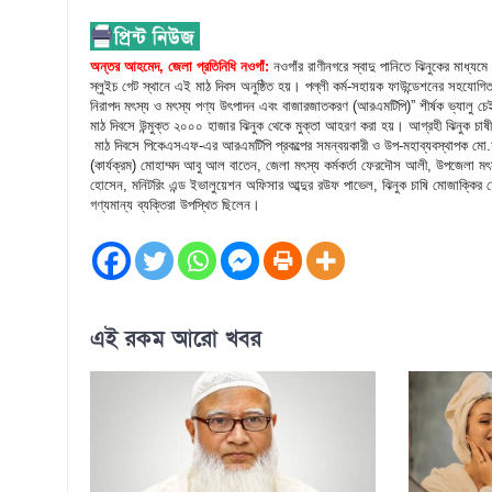
অন্তর আহমেদ, জেলা প্রতিনিধি নওগাঁ:
নওগাঁর রাণীনগরে স্বাদু পানিতে ঝিনুকের মাধ্য
স্লুইচ গেট স্থানে এই মাঠ দিবস অনুষ্ঠিত হয়। পল্লী কর্ম-সহায়ক ফাউন্ডেশনের সহযোগ
নিরাপদ মৎস্য ও মৎস্য পণ্য উৎপাদন এবং বাজারজাতকরণ (আরএমটিপি)” শীর্ষক ভ্যালু চেই
মাঠ দিবসে উন্মুক্ত ২০০০ হাজার ঝিনুক থেকে মুক্তা আহরণ করা হয়। আগ্রহী ঝিনুক চাষী
মাঠ দিবসে পিকেএসএফ-এর আরএমটিপি প্রকল্পের সমন্বয়কারী ও উপ-মহাব্যবস্থাপক মো.হা
(কার্যক্রম) মোহাম্মদ আবু আল বাতেন, জেলা মৎস্য কর্মকর্তা ফেরদৌস আলী, উপজেলা মৎস
হোসেন, মনিটরিং এন্ড ইভালুয়েশন অফিসার আব্দুর রউফ পাভেল, ঝিনুক চাষি মোজাক্কির হোসে
গণ্যমান্য ব্যক্তিরা উপস্থিত ছিলেন।
এই রকম আরো খবর