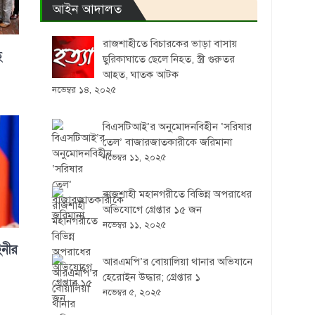
আইন আদালত
রাজশাহীতে বিচারকের ভাড়া বাসায়
ে
ছুরিকাঘাতে ছেলে নিহত, স্ত্রী গুরুতর
আহত, ঘাতক আটক
নভেম্বর ১৪, ২০২৫
বিএসটিআই’র অনুমোদনবিহীন ‘সরিষার
তেল’ বাজারজাতকারীকে জরিমানা
নভেম্বর ১১, ২০২৫
রাজশাহী মহানগরীতে বিভিন্ন অপরাধের
অভিযোগে গ্রেপ্তার ১৫ জন
নভেম্বর ১১, ২০২৫
িনীর
আরএমপি’র বোয়ালিয়া থানার অভিযানে
হেরোইন উদ্ধার; গ্রেপ্তার ১
নভেম্বর ৫, ২০২৫