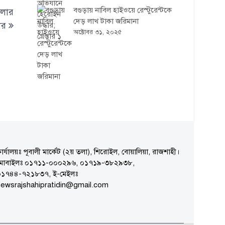
বগুড়ায় নাবিল হাইওয়ে রেস্টুরেন্টকে
মলার
দেড় লাখ টাকা জরিমানা
ার
অক্টোবর ৩১, ২০২৫
ার্যালয়ঃ পূবালী মার্কেট (২য় তলা), শিরোইল, বোয়ালিয়া, রাজশাহী।
মোবাইলঃ ০১৭১১-০০০২৯৬, ০১৭১৯-৩৮২৯৩৮,
০১৭৪৪-৭২১৮৩৭, ই-মেইলঃ
ewsrajshahipratidin@gmail.com