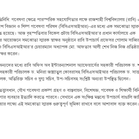
রতিনিধি: গবেষণা ক্ষেত্রে পারস্পরিক সহযোগিতার লক্ষে রাজশাহী বিশ্ববিদ্যালয় (রাবি)
েশ বিজ্ঞান ও শিল্প গবেষণা পরিষদ (বিসিএসআইআর)-এর মধ্যে এক সমঝোতা স্মার
িত হয়েছে। আজ বৃহস্পতিবার বিকেল ৩টায় বিসিএসআইআর’র প্রধান কার্যালয়ে এক
র আয়োজনে সমঝোতা স্মারক স্বাক্ষর অনুষ্ঠানে রাবি উপাচার্য প্রফেসর গোলাম সাব্বি
র ও বিসিএসআইআর’র চেয়ারম্যান অধ্যাপক মো. আফতাব আলী শেখ নিজ নিজ প্রতিষ্ঠা
বাক্ষর করেন।
ন্যদের মধ্যে রাবি অফিস অব ইন্টারন্যাশনাল অ্যাফেয়ার্সের সহকারী পরিচালক ড. 
রের সহকারী পরিচালক ড. মনিরা জান্নাতুল কোবরাসহ বিসিএসআইআর পরিচালক ড. সাত্
ক, অতিরিক্ত সচিব ও যুগ্ম সচিব, উপ-সচিবসহ সংশ্লিষ্ট অন্যরা উপস্থিত ছিলেন।
বধান, যৌথ গবেষণা প্রকল্প গ্রহণ ও বাস্তবায়ন, বিশেষজ্ঞ, গবেষক ও শিক্ষার্থী বিন
 ব্যবহার ইত্যাদি করতে পারবে। সেখানে এক সংক্ষিপ্ত মন্তব্যে উপাচার্য বাঙালি জ
ক্ষ্যে এই সমঝোতা স্মারক গুরুত্বপূর্ণ ভূমিকা রাখবে বলে আশাবাদ ব্যক্ত করেন।