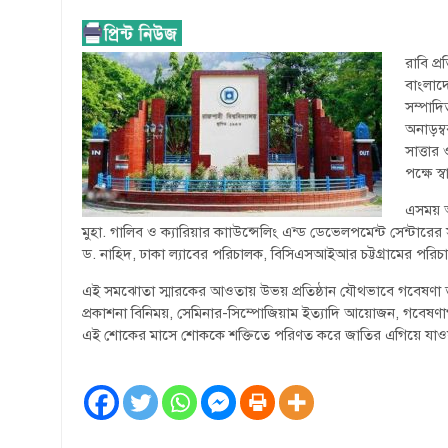
রাবি প্
বাংলাদ
সম্পাদ
অনাড়ম্ব
সাত্তা
পক্ষে স্
এসময় অ
মুহা. গালিব ও ক্যারিয়ার কাাউন্সেলিং এন্ড ডেভেলপমেন্ট সেন্টা
ড. নাহিদ, ঢাকা ল্যাবের পরিচালক, বিসিএসআইআর চট্টগ্রামের পরিচাল
এই সমঝোতা স্মারকের আওতায় উভয় প্রতিষ্ঠান যৌথভাবে গবেষণা তত্ত্বা
প্রকাশনা বিনিময়, সেমিনার-সিম্পোজিয়াম ইত্যাদি আয়োজন, গবেষণাগার
এই শোকের মাসে শোককে শক্তিতে পরিণত করে জাতির এগিয়ে যাওয়ার ল