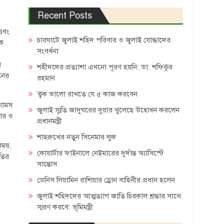
Recent Posts
 এবং
চারঘাটে জুলাই শহিদ পরিবার ও জুলাই যোদ্ধাদের
ক
সংবর্ধনা
র
শহীদদের প্রত্যাশা এখনো পূরণ হয়নি: ডা. শফিকুর
নের
রহমান
ত্বক ভালো রাখতে যে ৫ কাজ করবেন
শামস
জুলাই স্মৃতি জাদুঘরের দুয়ার খুলেছে উদ্বোধন করলেন
তার ও
প্রধানমন্ত্রী
শাহরুখের নতুন সিনেমার লুক
িময়,
কোয়ার্টার ফাইনালে নেইমারের দুর্দান্ত অ্যাসিস্টে
াতির
সান্তোস
ডেনিস লিয়ামিন রাশিয়ার ড্রোন বাহিনীর প্রধান হলেন
জুলাই শহিদদের আত্মত্যাগ জাতি চিরকাল শ্রদ্ধার সাথে
স্মরণ করবে: ভূমিমন্ত্রী