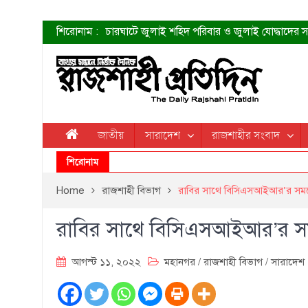
শিরোনাম :
চারঘাটে জুলাই শহিদ পরিবার ও জুলাই যোদ্ধাদের সং
শহীদদের প্রত্যাশা এখনো পূরণ হয়নি: ডা. শফিকুর 
ত্বক ভালো রাখতে যে ৫ কাজ করবেন
জুলাই স্মৃতি জাদুঘরের দুয়ার খুলেছে উদ্বোধন করলেন প
শাহরুখের নতুন সিনেমার লুক
কোয়ার্টার ফাইনালে নেইমারের দুর্দান্ত অ্যাসিস্টে সান্
ডেনিস লিয়ামিন রাশিয়ার ড্রোন বাহিনীর প্রধান হলেন
জাতীয়
সারাদেশ
রাজশাহীর সংবাদ
জুলাই শহিদদের আত্মত্যাগ জাতি চিরকাল শ্রদ্ধার সাথে
শিরোনাম
Home
রাজশাহী বিভাগ
রাবির সাথে বিসিএসআইআর’র সমঝোত
রাবির সাথে বিসিএসআইআর’র সমঝো
আগস্ট ১১, ২০২২
মহানগর
/
রাজশাহী বিভাগ
/
সারাদেশ