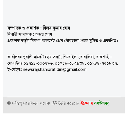
সম্পাদক ও প্রকাশক : বিজয় কুমার ঘোষ
নিবাহী সম্পাদক : অজয় ঘোষ
প্রকাশক কর্তৃক বিকল্প অফসেট প্রেস গৌরহাঙ্গা থেকে মুদ্রিত ও প্রকাশিত।
কার্যালয়ঃ পূবালী মার্কেট (২য় তলা), শিরোইল, বোয়ালিয়া, রাজশাহী।
মোবাইলঃ ০১৭১১-০০০২৯৬, ০১৭১৯-৩৮২৯৩৮, ০১৭৪৪-৭২১৮৩৭,
ই-মেইলঃ newsrajshahipratidin@gmail.com
ইকেয়ার
সলউশনস্
© সর্বস্বত্ব সংরক্ষিত। ওয়েবসাইট তৈরি করেছে-