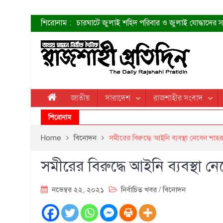
শিরোনাম :
চারঘাটে জুলাই শহিদ পরিবার ও জুলাই যোদ্ধাদের সং
শহীদদের প্রত্যাশা এখনো পূরণ হয়নি: ডা. শফিকুর 
ত্বক ভালো রাখতে যে ৫ কাজ করবেন
জুলাই স্মৃতি জাদুঘরের দুয়ার খুলেছে উদ্বোধন করলেন প
শাহরুখের নতুন সিনেমার লুক
কোয়ার্টার ফাইনালে নেইমারের দুর্দান্ত অ্যাসিস্টে সান্
ডেনিস লিয়ামিন রাশিয়ার ড্রোন বাহিনীর প্রধান হলেন
জাতীয়
সারাদেশ
রাজশাহীর সংবাদ
জুলাই শহিদদের আত্মত্যাগ জাতি চিরকাল শ্রদ্ধার সাথে
শিরোনাম
Home
বিনোদন
সমীরের বিরুদ্ধে আইনি ব্যবস্থা নেবেন শাহ
সমীরের বিরুদ্ধে আইনি ব্যবস্থা 
নভেম্বর ২২, ২০২১
নির্বাচিত খবর
/
বিনোদন