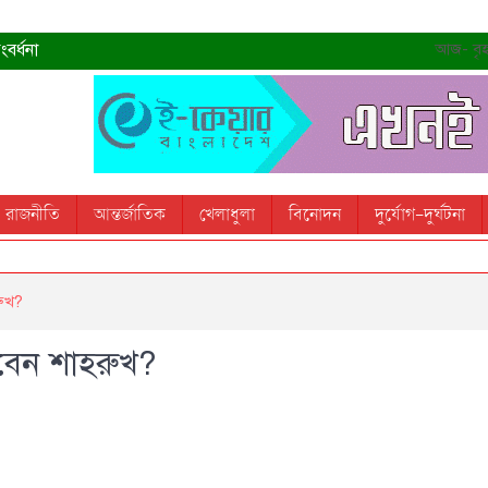
বর্ধনা
আজ- বৃহস
রহমান
্রধানমন্ত্রী
তোস
রাজনীতি
আন্তর্জাতিক
খেলাধুলা
বিনোদন
দুর্যোগ-দুর্ঘটনা
 স্মরণ করবে: ভূমিমন্ত্রী
রুখ?
নেবেন শাহরুখ?