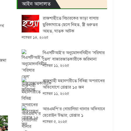
আইন আদালত
রাজশাহীতে বিচারকের ভাড়া বাসায়
ছুরিকাঘাতে ছেলে নিহত, স্ত্রী গুরুতর
রুখ
আহত, ঘাতক আটক
নভেম্বর ১৪, ২০২৫
বিএসটিআই’র অনুমোদনবিহীন ‘সরিষার
তেল’ বাজারজাতকারীকে জরিমানা
 জমা
নভেম্বর ১১, ২০২৫
রাজশাহী মহানগরীতে বিভিন্ন অপরাধের
অভিযোগে গ্রেপ্তার ১৫ জন
নভেম্বর ১১, ২০২৫
আরএমপি’র বোয়ালিয়া থানার অভিযানে
হেরোইন উদ্ধার; গ্রেপ্তার ১
নভেম্বর ৫, ২০২৫