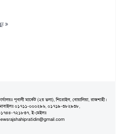
যু
ার্যালয়ঃ পূবালী মার্কেট (২য় তলা), শিরোইল, বোয়ালিয়া, রাজশাহী।
মোবাইলঃ ০১৭১১-০০০২৯৬, ০১৭১৯-৩৮২৯৩৮,
০১৭৪৪-৭২১৮৩৭, ই-মেইলঃ
ewsrajshahipratidin@gmail.com