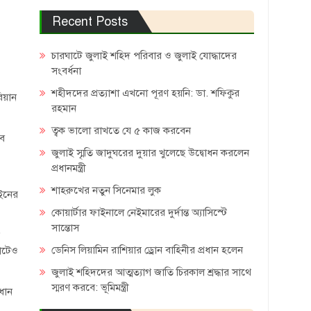
Recent Posts
চারঘাটে জুলাই শহিদ পরিবার ও জুলাই যোদ্ধাদের
সংবর্ধনা
শহীদদের প্রত্যাশা এখনো পূরণ হয়নি: ডা. শফিকুর
িয়ান
রহমান
ত্বক ভালো রাখতে যে ৫ কাজ করবেন
বে
জুলাই স্মৃতি জাদুঘরের দুয়ার খুলেছে উদ্বোধন করলেন
প্রধানমন্ত্রী
শাহরুখের নতুন সিনেমার লুক
আইনের
কোয়ার্টার ফাইনালে নেইমারের দুর্দান্ত অ্যাসিস্টে
সান্তোস
ডেনিস লিয়ামিন রাশিয়ার ড্রোন বাহিনীর প্রধান হলেন
যাটেও
জুলাই শহিদদের আত্মত্যাগ জাতি চিরকাল শ্রদ্ধার সাথে
স্মরণ করবে: ভূমিমন্ত্রী
রধান