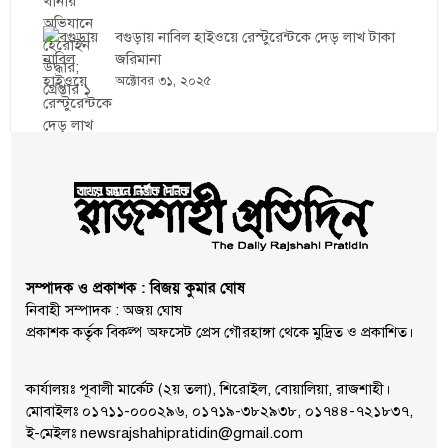
বগুড়ায় নাবিল হাইওয়ে রেস্টুরেন্টকে দেড় লাখ টাকা
জরিমানা
অক্টোবর ৩১, ২০২৫
সম্পাদক ও প্রকাশক : বিজয় কুমার ঘোষ
নিবাহী সম্পাদক : অজয় ঘোষ
প্রকাশক কর্তৃক বিকল্প অফসেট প্রেস গৌরহাঙ্গা থেকে মুদ্রিত ও প্রকাশিত।
কার্যালয়ঃ পূবালী মার্কেট (২য় তলা), শিরোইল, বোয়ালিয়া, রাজশাহী।
মোবাইলঃ ০১৭১১-০০০২৯৬, ০১৭১৯-৩৮২৯৩৮, ০১৭৪৪-৭২১৮৩৭,
ই-মেইলঃ newsrajshahipratidin@gmail.com