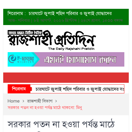
শিরোনাম :
চারঘাটে জুলাই শহিদ পরিবার ও জুলাই যোদ্ধাদের
সংবর্ধনা
আজ- শনিবার | ৮ই আগস্ট, ২০২৬ খ্রিস্টাব্দ | ২৪শে শ্রাবণ, ১৪৩৩ বঙ্গাব্দ
শহীদদের প্রত্যাশা এখনো পূরণ হয়নি: ডা. শফিকুর রহমান
ত্বক ভালো রাখতে যে ৫ কাজ করবেন
জুলাই স্মৃতি জাদুঘরের দুয়ার খুলেছে উদ্বোধন করলেন
প্রধানমন্ত্রী
শাহরুখের নতুন সিনেমার লুক
কোয়ার্টার ফাইনালে নেইমারের দুর্দান্ত অ্যাসিস্টে সান্তোস
ডেনিস লিয়ামিন রাশিয়ার ড্রোন বাহিনীর প্রধান হলেন
জুলাই শহিদদের আত্মত্যাগ জাতি চিরকাল শ্রদ্ধার সাথে
স্মরণ করবে: ভূমিমন্ত্রী
শিরোনাম
চারঘাটে জুলাই শহিদ পরিবার ও জুলাই যোদ্ধাদের সংবর্ধনা
Home
রাজশাহী বিভাগ
সরকার পতন না হওয়া পর্যন্ত মাঠে থাকবো: মিনু
সরকার পতন না হওয়া পর্যন্ত মাঠে