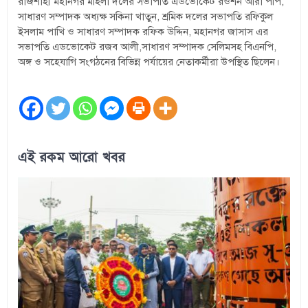
রাজশাহী মহানগর মহিলা দলের সভাপতি এডভোকেট রওশন আরা পপি,
সাধারণ সম্পাদক অধ্যক্ষ সকিনা খাতুন, শ্রমিক দলের সভাপতি রফিকুল
ইসলাম পাখি ও সাধারণ সম্পাদক রফিক উদ্দিন, মহানগর জাসাস এর
সভাপতি এডভোকেট রজব আলী,সাধারণ সম্পাদক সেলিমসহ বিএনপি,
অঙ্গ ও সহেযাগি সংগঠনের বিভিন্ন পর্যায়ের নেতাকর্মীরা উপস্থিত ছিলেন।
এই রকম আরো খবর