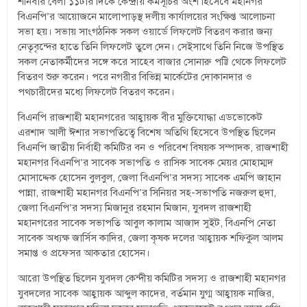
শনিবার বেলা ১১টার দিকে কেন্দ্রীয় কর্মসূচির অংশ হিসেবে মহানগর
বিএনপি’র আয়োজনে মালোপাড়স্থ দলীয় কার্যালয়ের সংক্ষিপ্ত আলোচনা
সভা হয়। সভায় সাংগঠনিক সকল ওয়ার্ডে লিফলেট বিতরণ করার জন্য
নেতৃবৃন্দের হাতে তিনি লিফলেট তুলে দেন। সেইসাথে তিনি নিজে উপস্থিত
সকল নেতাকর্মীদের সঙ্গে করে সাহেব বাজার সোনারু পট্টি থেকে লিফলেট
বিতরণ শুরু করেন। পরে নগরীর বিভিন্ন মার্কেটের দোকানদার ও
পথচারীদের মধ্যে লিফলেট বিতরণ করেন।
বিএনপি রাজশাহী মহানগরের আহ্বায়ক বীর মুক্তিযোদ্ধা এডভোকেট
এরশাদ আলী ঈশার সভাপতিত্বে বিশেষ অতিথি হিসেবে উপস্থিত ছিলেন
বিএনপি জাতীয় নির্বাহী কমিটির বন ও পরিবেশ বিষয়ক সম্পাদক, রাজশাহী
মহানগর বিএনপি’র সাবেক সভাপতি ও রাসিক সাবেক মেয়র মোহাম্মদ
মোসাদ্দেক হোসেন বুলবুল, জেলা বিএনপি’র সদস্য সাবেক এমপি জাহান
পান্না, রাজশাহী মহানগর বিএনপি’র সিনিয়র সহ-সভাপতি নজরুল হুদা,
জেলা বিএনপি’র সদস্য মিজানুর রহমান মিজান, যুবদল রাজশাহী
মহানগরের সাবেক সভাপতি আবুল কালাম আজাদ সুইট, বিএনপি নেতা
সাবেক অধ্যক্ষ জার্সিস কাদির, জেলা কৃষক দলের আহ্বায়ক শফিকুল আলম
সমাপ্ত ও প্রফেসর আকতার হোসেন।
আরো উপস্থিত ছিলেন যুবদল কেন্দীয় কমিটির সদস্য ও রাজশাহী মহানগর
যুবদলের সাবেক আহ্বায়ক আব্দুল কাদের, বর্তমান যুগ্ম আহ্বায়ক নাজির,