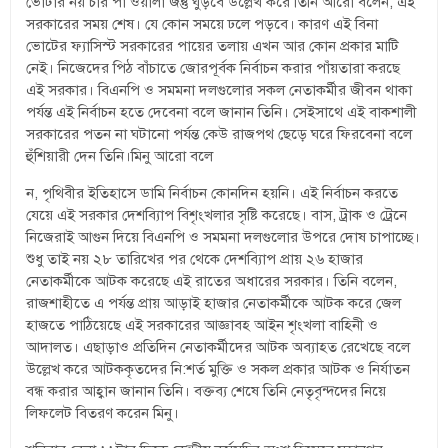
ভোটার নয় চার পা ওয়ালা জন্তু ঘুড়বে উল্লেখ করে তিনি আরো বলেন, এই
সরকারের সময় শেষ। যে কোন সময়ে ঢলে পড়বে। কারণ এই বিনা
ভোটের ফ্যাসিস্ট সরকারের পায়ের তলায় এখন আর কোন প্রকার মাটি
নেই। নিজেদের পিঠ বাঁচাতে জোরপূর্বক নির্বাচন করার পাঁয়তারা করছে
এই সরকার। বিএনপি ও সমমনা দলগুলোর সকল নেতাকর্মীর জীবন থাকা
পর্যন্ত এই নির্বাচন হতে দেবেনা বলে জানান তিনি। সেইসাথে এই বাকশালী
সরকারের পতন না ঘটানো পর্যন্ত কেউ রাজপথ ছেড়ে ঘরে ফিরবেনা বলে
হুঁশিয়ারী দেন তিনি।মিনু আরো বলে
ন, পৃথিবীর ইতিহাসে ডামি নির্বাচন কোনদিন হয়নি। এই নির্বাচন করতে
যেয়ে এই সরকার দেশব্যািপ বিশৃংখলার সৃষ্টি করেছে। বাস, ট্রাক ও ট্রেনে
নিজেরাই আগুন দিয়ে বিএনপি ও সমমনা দলগুলোর উপরে দোষ চাপাচ্ছে।
শুধু তাই নয় ২৮ তারিখের পর থেকে দেশব্যািপ প্রায় ২৬ হাজার
নেতাকর্মীকে আটক করেছে এই রাতের অধারের সরকার। তিনি বলেন,
রাজশাহীতে এ পর্যন্ত প্রায় আড়াই হাজার নেতাকর্মীকে আটক করে জেল
হাজতে পাঠিয়েছে এই সরকারের আজ্ঞাবহ আইন শৃংখলা বাহিনী ও
আদালত। এছাড়াও প্রতিদিন নেতাকর্মীদের আটক অব্যাহত রেখেছে বলে
উল্লেখ করে আটককৃতদের নি:শর্ত মুক্তি ও সকল প্রকার আটক ও নির্যাতন
বন্ধ করার আহ্বান জানান তিনি। বক্তব্য শেষে তিনি নেতৃবৃন্দদের নিয়ে
লিফলেট বিতরণ করেন মিনু।