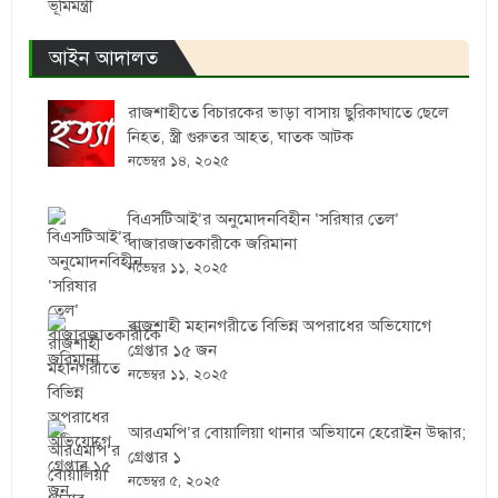
ভূমিমন্ত্রী
আইন আদালত
রাজশাহীতে বিচারকের ভাড়া বাসায় ছুরিকাঘাতে ছেলে
নিহত, স্ত্রী গুরুতর আহত, ঘাতক আটক
নভেম্বর ১৪, ২০২৫
বিএসটিআই’র অনুমোদনবিহীন ‘সরিষার তেল’
বাজারজাতকারীকে জরিমানা
নভেম্বর ১১, ২০২৫
রাজশাহী মহানগরীতে বিভিন্ন অপরাধের অভিযোগে
গ্রেপ্তার ১৫ জন
নভেম্বর ১১, ২০২৫
আরএমপি’র বোয়ালিয়া থানার অভিযানে হেরোইন উদ্ধার;
গ্রেপ্তার ১
নভেম্বর ৫, ২০২৫