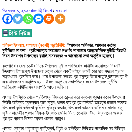
ডিসেম্বর ৯, ২০২১
রাজশাহী বিভাগ
/
সারাদেশ
মনিরুল ইসলাম, সাপাহার (নওগাঁ) প্রতিনিধি:
“আপনার অধিকার, আপনার কর্তব্য
দূর্নীতিকে না বলা” প্রতিপাদ্যের আলোকে নওগাঁর সাপাহারে আন্তর্জাতিক দূর্নীতি বিরোধী
দিবস উদযাপন উপলক্ষ্যে র‌্যালি,মানববন্ধন ও আলোচনা সভা অনুষ্ঠিত হয়েছে।
বৃহষ্পতিবার বেলা ১১টার দিকে উপজেলা দূর্নীতি প্রতিরোধ কমিটির আয়োজনে দিবসটি
উদযাপন উপলক্ষ্যে উপজেলা চত্বর থেকে একটি বর্ণাঢ্য র‌্যালী বের হয়ে সদরের প্রধান
সড়কগুলো প্রদক্ষিণ করে। পরে উপজেলা সদরের প্রাণকেন্দ্র জিরোপয়েন্টে ঘন্টাকাল ব্যাপী
এক মানববন্ধন অনুষ্ঠিত হয়। উক্ত অনুষ্ঠানে সভাপতিত্ব করেন উপজেলা দূর্নীতি
প্রতিরোধ কমিটির সহ সভাপতি আব্দুল জলিল।
এসময় উপস্থিত থেকে প্রতিপাদ্য বিষয়কে কেন্দ্র করে বক্তব্য প্রদান করেন উপজেলা
নির্বাহী অফিসার আব্দুল্যাহ আল মামুন, থানার ভারপ্রাপ্ত কর্মকর্তা তারেকুর রহমান সরকার,
উপজেলা কৃষি কর্মকর্তা কৃষিবিদ মুজিবুর রহমান, উপজেলা আনসার অফিসার সাহারা বানু,
সৃষ্টি একাডেমীর প্রধান শিক্ষক ইস্ফাত জেরিন মিনা, তেঘরিয়া উচ্চ বিদ্যালয়ের অবসর
প্রাপ্ত প্রধান শিক্ষক আব্দুল খালেক প্রমুখ।
এসময় এলাকার গন্যমান্য ব্যক্তিবর্গ, প্রিন্ট ও ইলিক্ট্রিক মিডিয়ার সাংবাদিক সহ বিভিন্ন