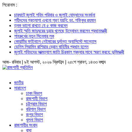
শিরোনাম :
চারঘাটে জুলাই শহিদ পরিবার ও জুলাই যোদ্ধাদের সংবর্ধনা
শহীদদের প্রত্যাশা এখনো পূরণ হয়নি: ডা. শফিকুর রহমান
ত্বক ভালো রাখতে যে ৫ কাজ করবেন
জুলাই স্মৃতি জাদুঘরের দুয়ার খুলেছে উদ্বোধন করলেন প্রধানমন্ত্রী
শাহরুখের নতুন সিনেমার লুক
কোয়ার্টার ফাইনালে নেইমারের দুর্দান্ত অ্যাসিস্টে সান্তোস
ডেনিস লিয়ামিন রাশিয়ার ড্রোন বাহিনীর প্রধান হলেন
জুলাই শহিদদের আত্মত্যাগ জাতি চিরকাল শ্রদ্ধার সাথে স্মরণ করবে: ভূমিমন্ত্রী
আজ- রবিবার | ৯ই আগস্ট, ২০২৬ খ্রিস্টাব্দ | ২৫শে শ্রাবণ, ১৪৩৩ বঙ্গাব্দ
জাতীয়
সারাদেশ
ঢাকা বিভাগ
রাজশাহী বিভাগ
চট্টগ্রাম বিভাগ
বরিশাল বিভাগ
রংপুর বিভাগ
খুলনা বিভাগ
রাজশাহীর সংবাদ
বাঘা