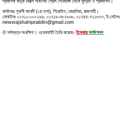
প্রকাশক কর্তৃক বিকল্প অফসেট প্রেস গৌরহাঙ্গা থেকে মুদ্রিত ও প্রকাশিত।
কার্যালয়ঃ পূবালী মার্কেট (২য় তলা), শিরোইল, বোয়ালিয়া, রাজশাহী।
মোবাইলঃ ০১৭১১-০০০২৯৬, ০১৭১৯-৩৮২৯৩৮, ০১৭৪৪-৭২১৮৩৭, ই-মেইলঃ
newsrajshahipratidin@gmail.com
© সর্বস্বত্ব সংরক্ষিত। ওয়েবসাইট তৈরি করেছে-
ইকেয়ার
সলউশনস্