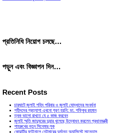
প্রতিনিধি নিয়োগ চলছে…
পড়ুন এবং বিজ্ঞাপন দিন…
Recent Posts
চারঘাটে জুলাই শহিদ পরিবার ও জুলাই যোদ্ধাদের সংবর্ধনা
শহীদদের প্রত্যাশা এখনো পূরণ হয়নি: ডা. শফিকুর রহমান
ত্বক ভালো রাখতে যে ৫ কাজ করবেন
জুলাই স্মৃতি জাদুঘরের দুয়ার খুলেছে উদ্বোধন করলেন প্রধানমন্ত্রী
শাহরুখের নতুন সিনেমার লুক
কোয়ার্টার ফাইনালে নেইমারের দুর্দান্ত অ্যাসিস্টে সান্তোস