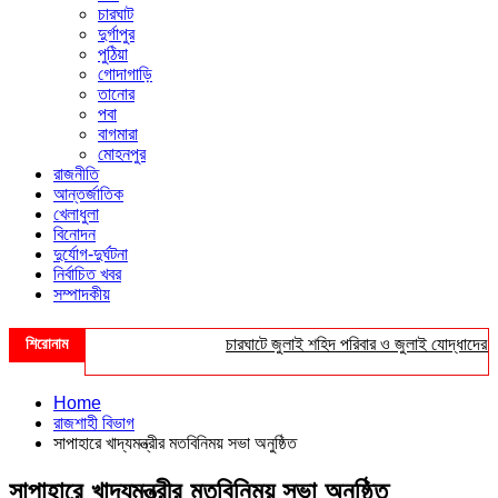
চারঘাট
দুর্গাপুর
পুঠিয়া
গোদাগাড়ি
তানোর
পবা
বাগমারা
মোহনপুর
রাজনীতি
আন্তর্জাতিক
খেলাধুলা
বিনোদন
দুর্যোগ-দুর্ঘটনা
নির্বাচিত খবর
সম্পাদকীয়
শিরোনাম
চারঘাটে জুলাই শহিদ পরিবার ও জুলাই যোদ্ধাদের সংবর্
Home
রাজশাহী বিভাগ
সাপাহারে খাদ্যমন্ত্রীর মতবিনিময় সভা অনুষ্ঠিত
সাপাহারে খাদ্যমন্ত্রীর মতবিনিময় সভা অনুষ্ঠিত