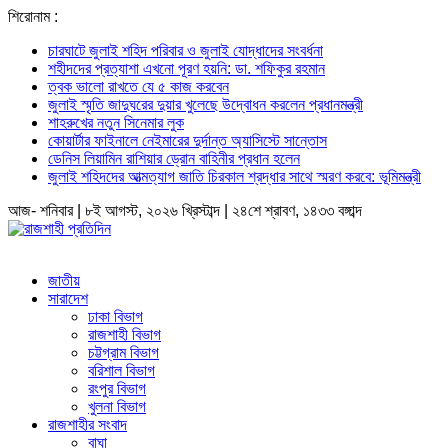
শিরোনাম :
চারঘাটে জুলাই শহিদ পরিবার ও জুলাই যোদ্ধাদের সংবর্ধনা
শহীদদের প্রত্যাশা এখনো পূরণ হয়নি: ডা. শফিকুর রহমান
ত্বক ভালো রাখতে যে ৫ কাজ করবেন
জুলাই স্মৃতি জাদুঘরের দুয়ার খুলেছে উদ্বোধন করলেন প্রধানমন্ত্রী
শাহরুখের নতুন সিনেমার লুক
কোয়ার্টার ফাইনালে নেইমারের দুর্দান্ত অ্যাসিস্টে সান্তোস
ডেনিস লিয়ামিন রাশিয়ার ড্রোন বাহিনীর প্রধান হলেন
জুলাই শহিদদের আত্মত্যাগ জাতি চিরকাল শ্রদ্ধার সাথে স্মরণ করবে: ভূমিমন্ত্রী
আজ- শনিবার | ৮ই আগস্ট, ২০২৬ খ্রিস্টাব্দ | ২৪শে শ্রাবণ, ১৪৩৩ বঙ্গাব্দ
জাতীয়
সারাদেশ
ঢাকা বিভাগ
রাজশাহী বিভাগ
চট্টগ্রাম বিভাগ
বরিশাল বিভাগ
রংপুর বিভাগ
খুলনা বিভাগ
রাজশাহীর সংবাদ
বাঘা