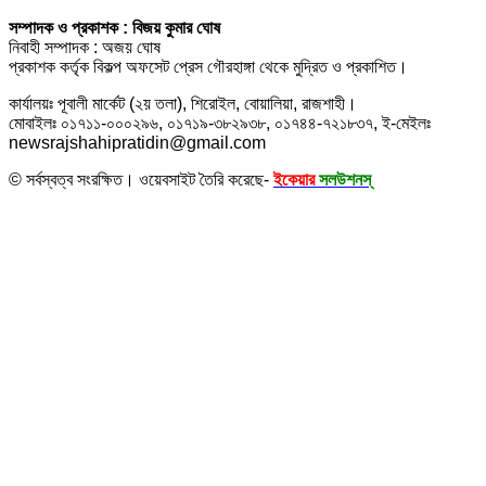
সম্পাদক ও প্রকাশক : বিজয় কুমার ঘোষ
নিবাহী সম্পাদক : অজয় ঘোষ
প্রকাশক কর্তৃক বিকল্প অফসেট প্রেস গৌরহাঙ্গা থেকে মুদ্রিত ও প্রকাশিত।
কার্যালয়ঃ পূবালী মার্কেট (২য় তলা), শিরোইল, বোয়ালিয়া, রাজশাহী।
মোবাইলঃ ০১৭১১-০০০২৯৬, ০১৭১৯-৩৮২৯৩৮, ০১৭৪৪-৭২১৮৩৭, ই-মেইলঃ
newsrajshahipratidin@gmail.com
© সর্বস্বত্ব সংরক্ষিত। ওয়েবসাইট তৈরি করেছে-
ইকেয়ার
সলউশনস্