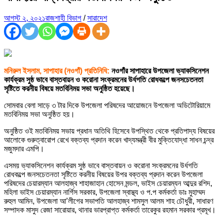
আগস্ট ২, ২০২১
রাজশাহী বিভাগ
/
সারাদেশ
মনিরুল ইসলাম, সাপাহার (নওগাঁ) প্রতিনিধি:
নওগাঁর সাপাহারে উপজেলা ভ্যাকসিনেশন
কার্যক্রম সুষ্ঠ ভাবে বাস্তবায়ন ও করোনা সংক্রমনের উর্ধগতি রোধকল্পে জনসচেতনতা
সৃষ্টিতে করনীয় বিষয়ে মতবিনিময় সভা অনুষ্ঠিত হয়েছে।
সোমবার বেলা সাড়ে ৩ টার দিকে উপজেলা পরিষদের আয়োজনে উপজেলা অডিটোরিয়ামে
মতবিনিময় সভা অনুষ্ঠিত হয়।
অনুষ্ঠিত ওই মতবিনিময় সভায় প্রধান অতিথি হিসেবে উপস্থিত থেকে প্রতিপাদ্য বিষয়ের
আলোকে গুরুত্বারোপ রেখে বক্তব্য প্রদান করেন খাদ্যমন্ত্রী বীর মুক্তিযোদ্ধা সাধন চন্দ্র
মজুমদার এমপি।
এসময় ভ্যাকসিনেশন কার্যক্রম সুষ্ঠ ভাবে বাস্তবায়ন ও করোনা সংক্রমনের উর্ধগতি
রোধকল্পে জনসচেতনতা সৃষ্টিতে করনীয় বিষয়ের উপর বক্তব্য প্রদান করেন উপজেলা
পরিষদের চেয়ারম্যান আলহাজ্ব শাহাজাহান হোসেন মন্ডল, ভাইস চেয়ারম্যন আব্দুর রশিদ,
মহিলা ভাইস চেয়ারম্যান নার্গিস সরকার, উপজেলা স্বাস্থ্য ও প.প কর্মকর্তা ডাঃ মুহাম্মদ
রুহুল আমিন, উপজেলা আ’লীগের সভাপতি আলহাজ্ব শামসুল আলম শাহ চৌধুরী, সাধারণ
সম্পাদক মাসুদ রেজা সারোয়ার, থানার ভারপ্রাপ্ত কর্মকর্তা তারেকুর রহমান সরকার প্রমূখ।