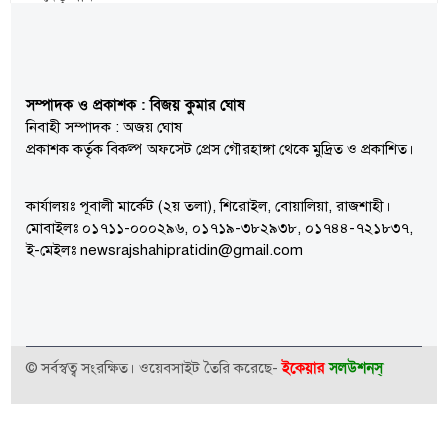
সম্পাদক ও প্রকাশক : বিজয় কুমার ঘোষ
নিবাহী সম্পাদক : অজয় ঘোষ
প্রকাশক কর্তৃক বিকল্প অফসেট প্রেস গৌরহাঙ্গা থেকে মুদ্রিত ও প্রকাশিত।
কার্যালয়ঃ পূবালী মার্কেট (২য় তলা), শিরোইল, বোয়ালিয়া, রাজশাহী।
মোবাইলঃ ০১৭১১-০০০২৯৬, ০১৭১৯-৩৮২৯৩৮, ০১৭৪৪-৭২১৮৩৭,
ই-মেইলঃ newsrajshahipratidin@gmail.com
ইকেয়ার
সলউশনস্
© সর্বস্বত্ব সংরক্ষিত। ওয়েবসাইট তৈরি করেছে-