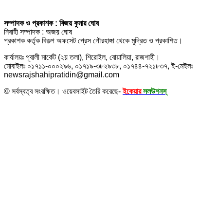
সম্পাদক ও প্রকাশক : বিজয় কুমার ঘোষ
নিবাহী সম্পাদক : অজয় ঘোষ
প্রকাশক কর্তৃক বিকল্প অফসেট প্রেস গৌরহাঙ্গা থেকে মুদ্রিত ও প্রকাশিত।
কার্যালয়ঃ পূবালী মার্কেট (২য় তলা), শিরোইল, বোয়ালিয়া, রাজশাহী।
মোবাইলঃ ০১৭১১-০০০২৯৬, ০১৭১৯-৩৮২৯৩৮, ০১৭৪৪-৭২১৮৩৭, ই-মেইলঃ
newsrajshahipratidin@gmail.com
© সর্বস্বত্ব সংরক্ষিত। ওয়েবসাইট তৈরি করেছে-
ইকেয়ার
সলউশনস্