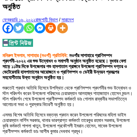
অনুষ্ঠিত
ফেব্রুয়ারি ১৬, ২০২২
রাজশাহী বিভাগ
/
সারাদেশ
মনিরুল ইসলাম, সাপাহার (নওগাঁ) প্রতিনিধি:
নওগাঁর সাপাহারে প্রাণিসম্পদ
প্রদর্শনী-২০২২ এর শুভ উদ্বোধন ও সমাপনী অনুষ্ঠান অনুষ্ঠিত হয়েছে। বুধবার বেলা
সাড়ে ১১টার দিকে উপজেলার পশু হাসপাতাল প্রাঙ্গনে উপজেলা প্রাণিসম্পদ দপ্তর ও
ভেটেরেনারি হাসপাতালের আয়োজনে ও প্রাণিসম্পদ ও ডেইরী উন্নয়ন প্রকল্পের
সহযোগীতায় উক্ত অনুষ্ঠান অনুষ্ঠিত হয়।
শুরুতেই প্রধান অতিথি হিসেবে উপস্থিত থেকে প্রাণিসম্পদ প্রদর্শনীর শুভ উদ্বোধন ও
স্টল পরিদর্শন করেন উপজেলা পরিষদের চেয়ারম্যান আলহাজ্ব শাহাজাহান হোসেন মন্ডল।
স্টল পরিদর্শন শেষে উপজেলা প্রাণীসম্পদ কর্মকর্তা ডাঃ গোলাম রাব্বানীর সভাপতিত্বে
আলোচনা সভা ও পুরস্কার বিতরণী অনুষ্ঠিত হয়।
এসময় বিশেষ অতিথি হিসেবে বক্তব্য প্রদান করেন উপজেলা পরিষদের মহিলা ভাইস
চেয়ারম্যান নার্গিস সরকার, থানার ভারপ্রাপ্ত কর্মকর্তা তারেকুর রহমান সরকার, উপজেলা
কৃষি কর্মকর্তা শাপলা খাতুন, উপজেলা প্রকৌশলী ইমরান হোসেন, সাবেক উপজেলা
প্রাণীসম্পদ কর্মকর্তা ডাঃ আশীষ কুমার দেবনাথ প্রমূখ।