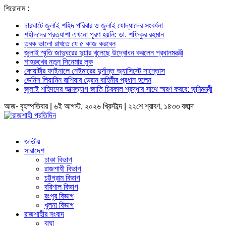
শিরোনাম :
চারঘাটে জুলাই শহিদ পরিবার ও জুলাই যোদ্ধাদের সংবর্ধনা
শহীদদের প্রত্যাশা এখনো পূরণ হয়নি: ডা. শফিকুর রহমান
ত্বক ভালো রাখতে যে ৫ কাজ করবেন
জুলাই স্মৃতি জাদুঘরের দুয়ার খুলেছে উদ্বোধন করলেন প্রধানমন্ত্রী
শাহরুখের নতুন সিনেমার লুক
কোয়ার্টার ফাইনালে নেইমারের দুর্দান্ত অ্যাসিস্টে সান্তোস
ডেনিস লিয়ামিন রাশিয়ার ড্রোন বাহিনীর প্রধান হলেন
জুলাই শহিদদের আত্মত্যাগ জাতি চিরকাল শ্রদ্ধার সাথে স্মরণ করবে: ভূমিমন্ত্রী
আজ- বৃহস্পতিবার | ৬ই আগস্ট, ২০২৬ খ্রিস্টাব্দ | ২২শে শ্রাবণ, ১৪৩৩ বঙ্গাব্দ
জাতীয়
সারাদেশ
ঢাকা বিভাগ
রাজশাহী বিভাগ
চট্টগ্রাম বিভাগ
বরিশাল বিভাগ
রংপুর বিভাগ
খুলনা বিভাগ
রাজশাহীর সংবাদ
বাঘা