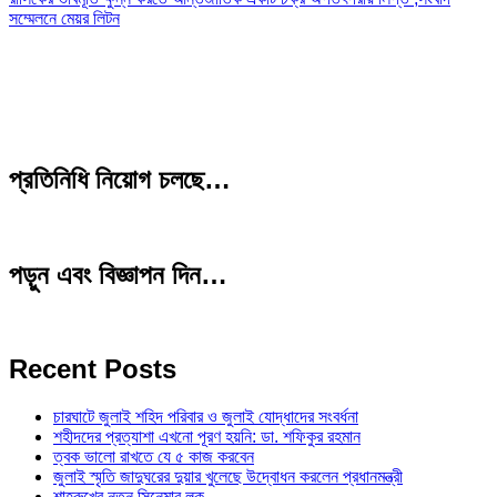
সম্মেলনে মেয়র লিটন
প্রতিনিধি নিয়োগ চলছে…
পড়ুন এবং বিজ্ঞাপন দিন…
Recent Posts
চারঘাটে জুলাই শহিদ পরিবার ও জুলাই যোদ্ধাদের সংবর্ধনা
শহীদদের প্রত্যাশা এখনো পূরণ হয়নি: ডা. শফিকুর রহমান
ত্বক ভালো রাখতে যে ৫ কাজ করবেন
জুলাই স্মৃতি জাদুঘরের দুয়ার খুলেছে উদ্বোধন করলেন প্রধানমন্ত্রী
শাহরুখের নতুন সিনেমার লুক