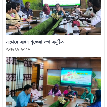
নাচোলে আইন শৃংঙ্খলা সভা অনুষ্ঠিত
জুলাই ২২, ২০২৬