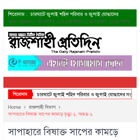
শিরোনাম :
চারঘাটে জুলাই শহিদ পরিবার ও জুলাই যোদ্ধাদের
সংবর্ধনা
আজ- শুক্রবার | ৭ই আগস্ট, ২০২৬ খ্রিস্টাব্দ | ২৩শে শ্রাবণ, ১৪৩৩ বঙ্গাব্দ
শহীদদের প্রত্যাশা এখনো পূরণ হয়নি: ডা. শফিকুর রহমান
ত্বক ভালো রাখতে যে ৫ কাজ করবেন
জুলাই স্মৃতি জাদুঘরের দুয়ার খুলেছে উদ্বোধন করলেন
প্রধানমন্ত্রী
শাহরুখের নতুন সিনেমার লুক
কোয়ার্টার ফাইনালে নেইমারের দুর্দান্ত অ্যাসিস্টে সান্তোস
ডেনিস লিয়ামিন রাশিয়ার ড্রোন বাহিনীর প্রধান হলেন
জুলাই শহিদদের আত্মত্যাগ জাতি চিরকাল শ্রদ্ধার সাথে
স্মরণ করবে: ভূমিমন্ত্রী
শিরোনাম
চারঘাটে জুলাই শহিদ পরিবার ও জুলাই যোদ্ধাদের সংবর্ধনা
Home
রাজশাহী বিভাগ
সাপাহারে বিষাক্ত সাপের কামড়ে মৃত্যু-১, আহত-১
সাপাহারে বিষাক্ত সাপের কামড়ে