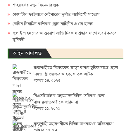
শাহরুখের নতুন সিনেমার লুক
কোয়ার্টার ফাইনালে নেইমারের দুর্দান্ত অ্যাসিস্টে সান্তোস
ডেনিস লিয়ামিন রাশিয়ার ড্রোন বাহিনীর প্রধান হলেন
জুলাই শহিদদের আত্মত্যাগ জাতি চিরকাল শ্রদ্ধার সাথে স্মরণ করবে:
ভূমিমন্ত্রী
আইন আদালত
রাজশাহীতে বিচারকের ভাড়া বাসায় ছুরিকাঘাতে ছেলে
নিহত, স্ত্রী গুরুতর আহত, ঘাতক আটক
নভেম্বর ১৪, ২০২৫
বিএসটিআই’র অনুমোদনবিহীন ‘সরিষার তেল’
বাজারজাতকারীকে জরিমানা
নভেম্বর ১১, ২০২৫
রাজশাহী মহানগরীতে বিভিন্ন অপরাধের অভিযোগে
গ্রেপ্তার ১৫ জন