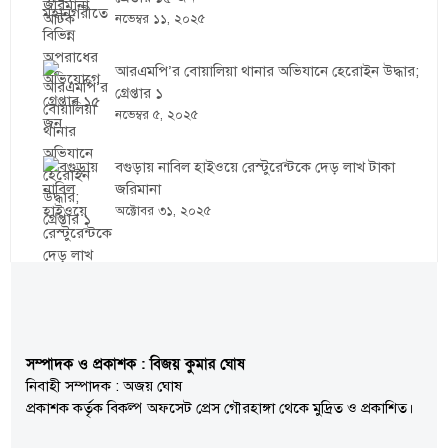
নভেম্বর ১১, ২০২৫
আরএমপি’র বোয়ালিয়া থানার অভিযানে হেরোইন উদ্ধার;
গ্রেপ্তার ১
নভেম্বর ৫, ২০২৫
বগুড়ায় নাবিল হাইওয়ে রেস্টুরেন্টকে দেড় লাখ টাকা
জরিমানা
অক্টোবর ৩১, ২০২৫
সম্পাদক ও প্রকাশক : বিজয় কুমার ঘোষ
নিবাহী সম্পাদক : অজয় ঘোষ
প্রকাশক কর্তৃক বিকল্প অফসেট প্রেস গৌরহাঙ্গা থেকে মুদ্রিত ও প্রকাশিত।