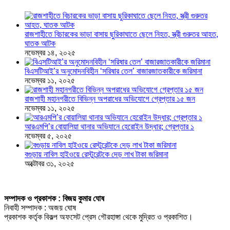
রাজশাহীতে বিচারকের ভাড়া বাসায় ছুরিকাঘাতে ছেলে নিহত, স্ত্রী গুরুতর আহত,
ঘাতক আটক
নভেম্বর ১৪, ২০২৫
বিএসটিআই’র অনুমোদনবিহীন ‘সরিষার তেল’ বাজারজাতকারীকে জরিমানা
নভেম্বর ১১, ২০২৫
রাজশাহী মহানগরীতে বিভিন্ন অপরাধের অভিযোগে গ্রেপ্তার ১৫ জন
নভেম্বর ১১, ২০২৫
আরএমপি’র বোয়ালিয়া থানার অভিযানে হেরোইন উদ্ধার; গ্রেপ্তার ১
নভেম্বর ৫, ২০২৫
বগুড়ায় নাবিল হাইওয়ে রেস্টুরেন্টকে দেড় লাখ টাকা জরিমানা
অক্টোবর ৩১, ২০২৫
সম্পাদক ও প্রকাশক : বিজয় কুমার ঘোষ
নিবাহী সম্পাদক : অজয় ঘোষ
প্রকাশক কর্তৃক বিকল্প অফসেট প্রেস গৌরহাঙ্গা থেকে মুদ্রিত ও প্রকাশিত।