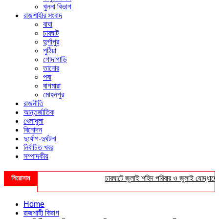
খুলনা বিভাগ
রাজশাহীর সংবাদ
বাঘা
চারঘাট
দুর্গাপুর
পুঠিয়া
গোদাগাড়ি
তানোর
পবা
বাগমারা
মোহনপুর
রাজনীতি
আন্তর্জাতিক
খেলাধুলা
বিনোদন
দুর্যোগ-দুর্ঘটনা
নির্বাচিত খবর
সম্পাদকীয়
শিরোনাম
চারঘাটে জুলাই শহিদ পরিবার ও জুলাই যোদ্ধাদের সংব
Home
রাজশাহী বিভাগ