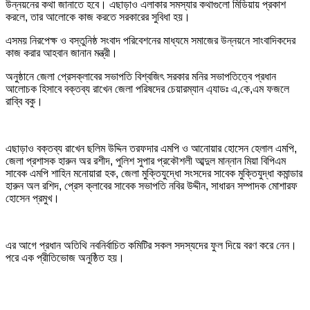
উন্নয়নের কথা জানাতে হবে। এছাড়াও এলাকার সমস্যার কথাগুলো মিডিয়ায় প্রকাশ
করলে, তার আলোকে কাজ করতে সরকারের সুবিধা হয়।
এসময় নিরপেক্ষ ও বস্তুনিষ্ঠ সংবাদ পরিবেশনের মাধ্যমে সমাজের উন্নয়নে সাংবাদিকদের
কাজ করার আহবান জানান মন্ত্রী।
অনুষ্ঠানে জেলা প্রেসক্লাবের সভাপতি বিশ্বজিৎ সরকার মনির সভাপতিত্বে প্রধান
আলোচক হিসাবে বক্তব্য রাখেন জেলা পরিষদের চেয়ারম্যান এ্যাডঃ এ,কে,এম ফজলে
রাব্বি বকু।
এছাড়াও বক্তব্য রাখেন ছলিম উদ্দিন তরফদার এমপি ও আনোয়ার হোসেন হেলাল এমপি,
জেলা প্রশাসক হারুন অর রশীদ, পুলিশ সুপার প্রকৌশলী আব্দুল মান্নান মিয়া বিপিএম
সাবেক এমপি শাহিন মনোয়ারা হক, জেলা মুক্তিযুদ্ধো সংসদের সাবেক মুক্তিযুদ্ধা কমান্ডার
হারুন অল রশিদ, প্রেস ক্লাবের সাবেক সভাপতি নবির উদ্দীন, সাধারন সম্পাদক মোশারফ
হোসেন প্রমুখ।
এর আগে প্রধান অতিথি নবনির্বাচিত কমিটির সকল সদস্যদের ফুল দিয়ে বরণ করে নেন।
পরে এক প্রীতিভোজ অনুষ্ঠিত হয়।