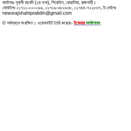
কার্যালয়ঃ পূবালী মার্কেট (২য় তলা), শিরোইল, বোয়ালিয়া, রাজশাহী।
মোবাইলঃ ০১৭১১-০০০২৯৬, ০১৭১৯-৩৮২৯৩৮, ০১৭৪৪-৭২১৮৩৭, ই-মেইলঃ
newsrajshahipratidin@gmail.com
© সর্বস্বত্ব সংরক্ষিত। ওয়েবসাইট তৈরি করেছে-
ইকেয়ার
সলউশনস্