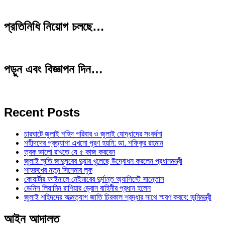
প্রতিনিধি নিয়োগ চলছে…
পড়ুন এবং বিজ্ঞাপন দিন…
Recent Posts
চারঘাটে জুলাই শহিদ পরিবার ও জুলাই যোদ্ধাদের সংবর্ধনা
শহীদদের প্রত্যাশা এখনো পূরণ হয়নি: ডা. শফিকুর রহমান
ত্বক ভালো রাখতে যে ৫ কাজ করবেন
জুলাই স্মৃতি জাদুঘরের দুয়ার খুলেছে উদ্বোধন করলেন প্রধানমন্ত্রী
শাহরুখের নতুন সিনেমার লুক
কোয়ার্টার ফাইনালে নেইমারের দুর্দান্ত অ্যাসিস্টে সান্তোস
ডেনিস লিয়ামিন রাশিয়ার ড্রোন বাহিনীর প্রধান হলেন
জুলাই শহিদদের আত্মত্যাগ জাতি চিরকাল শ্রদ্ধার সাথে স্মরণ করবে: ভূমিমন্ত্রী
আইন আদালত