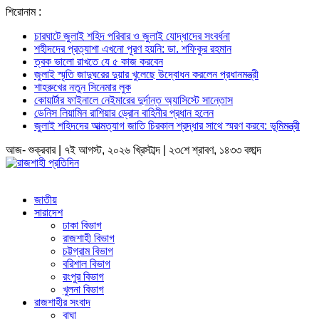
শিরোনাম :
চারঘাটে জুলাই শহিদ পরিবার ও জুলাই যোদ্ধাদের সংবর্ধনা
শহীদদের প্রত্যাশা এখনো পূরণ হয়নি: ডা. শফিকুর রহমান
ত্বক ভালো রাখতে যে ৫ কাজ করবেন
জুলাই স্মৃতি জাদুঘরের দুয়ার খুলেছে উদ্বোধন করলেন প্রধানমন্ত্রী
শাহরুখের নতুন সিনেমার লুক
কোয়ার্টার ফাইনালে নেইমারের দুর্দান্ত অ্যাসিস্টে সান্তোস
ডেনিস লিয়ামিন রাশিয়ার ড্রোন বাহিনীর প্রধান হলেন
জুলাই শহিদদের আত্মত্যাগ জাতি চিরকাল শ্রদ্ধার সাথে স্মরণ করবে: ভূমিমন্ত্রী
আজ- শুক্রবার | ৭ই আগস্ট, ২০২৬ খ্রিস্টাব্দ | ২৩শে শ্রাবণ, ১৪৩৩ বঙ্গাব্দ
জাতীয়
সারাদেশ
ঢাকা বিভাগ
রাজশাহী বিভাগ
চট্টগ্রাম বিভাগ
বরিশাল বিভাগ
রংপুর বিভাগ
খুলনা বিভাগ
রাজশাহীর সংবাদ
বাঘা