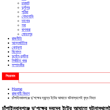
চারঘাট
দুর্গাপুর
পুঠিয়া
গোদাগাড়ি
তানোর
পবা
বাগমারা
মোহনপুর
রাজনীতি
আন্তর্জাতিক
খেলাধুলা
বিনোদন
দুর্যোগ-দুর্ঘটনা
নির্বাচিত খবর
সম্পাদকীয়
শিরোনাম
Home
রাজশাহী বিভাগ
চাঁপাইনবাবগঞ্জে দু’পক্ষের দ্বন্দ্বে ইটের আঘাতে ঘটনাস্থলেই বৃদ্ধ নিহত
চাঁপাইনবাবগঞ্জে দু’পক্ষের দ্বন্দ্বে ইটের আঘাতে ঘটনাস্থলে