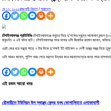
মে ১৭, ২০২০
রাজশাহী বিভাগ
/
সারাদেশ
চাঁপাইনবাবগঞ্জ প্রতিনিধিঃ
চাঁপাইনবাবগঞ্জে কবুতর নিয়ে দু’পক্ষের দ্বন্দ্বে সাজেমান মন্
বাবুডাইং এ এই ঘটনা ঘটে। চাঁপাইনবাবগঞ্জ সদর থানার ওসি জিয়াউর রহমান জানান, কবিতর ব
এরই জের ধরে সন্ধ্যা সাড়ে ৭ টার দিকে দু’পক্ষই ইট পাটকেল ও দেশী অস্ত্র সস্ত্র নিয়ে 
ওসি আরও জানান, পুলিশ খবর পেয়ে মরদেহ উদ্ধার করে ময়নাতদন্তের জন্য সদর হাসপাতাল ম
এই রকম আরো খবর
রৌমারীতে ইউনিয়ন উপ স্বাস্থ্য কেন্দ্র বন্ধ ভোগান্তিতে এলাকাবাসী