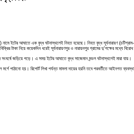
ডল (৮০) নামে ইটের আঘাতে এক বৃদ্ধ ঘটনাস্থলেই নিহত হয়েছে।
নিহত বৃদ্ধ সূর্যনারায়ণ (চটিগ
িক্রির টাকা নিয়ে কয়েকদিন ধরেই সূর্যনারায়ণপুর ও নারায়নপুর গ্রামের দু’পক্ষের মধ্যে ব
তুমুল সংঘর্ষে জড়িয়ে পড়ে। এ সময় ইটের আঘাতে বৃদ্ধ সাজেমান মন্ডল ঘটনাস্থলেই মারা যায়।
র্গে পাঠানো হয়। রিপোর্ট লিখা পর্যন্ত মামলা দায়ের হয়নি তবে পরবর্তীতে আইনগত ব্যবস্