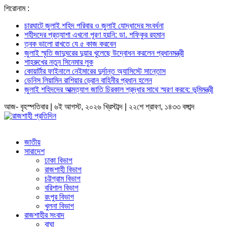
শিরোনাম :
চারঘাটে জুলাই শহিদ পরিবার ও জুলাই যোদ্ধাদের সংবর্ধনা
শহীদদের প্রত্যাশা এখনো পূরণ হয়নি: ডা. শফিকুর রহমান
ত্বক ভালো রাখতে যে ৫ কাজ করবেন
জুলাই স্মৃতি জাদুঘরের দুয়ার খুলেছে উদ্বোধন করলেন প্রধানমন্ত্রী
শাহরুখের নতুন সিনেমার লুক
কোয়ার্টার ফাইনালে নেইমারের দুর্দান্ত অ্যাসিস্টে সান্তোস
ডেনিস লিয়ামিন রাশিয়ার ড্রোন বাহিনীর প্রধান হলেন
জুলাই শহিদদের আত্মত্যাগ জাতি চিরকাল শ্রদ্ধার সাথে স্মরণ করবে: ভূমিমন্ত্রী
আজ- বৃহস্পতিবার | ৬ই আগস্ট, ২০২৬ খ্রিস্টাব্দ | ২২শে শ্রাবণ, ১৪৩৩ বঙ্গাব্দ
জাতীয়
সারাদেশ
ঢাকা বিভাগ
রাজশাহী বিভাগ
চট্টগ্রাম বিভাগ
বরিশাল বিভাগ
রংপুর বিভাগ
খুলনা বিভাগ
রাজশাহীর সংবাদ
বাঘা