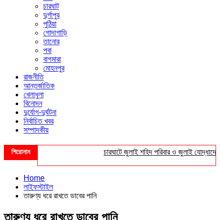
চারঘাট
দুর্গাপুর
পুঠিয়া
গোদাগাড়ি
তানোর
পবা
বাগমারা
মোহনপুর
রাজনীতি
আন্তর্জাতিক
খেলাধুলা
বিনোদন
দুর্যোগ-দুর্ঘটনা
নির্বাচিত খবর
সম্পাদকীয়
শিরোনাম
চারঘাটে জুলাই শহিদ পরিবার ও জুলাই যোদ্ধাদের সংবর
Home
লাইফস্টাইল
তারুণ্য ধরে রাখতে ডাবের পানি
তারুণ্য ধরে রাখতে ডাবের পানি