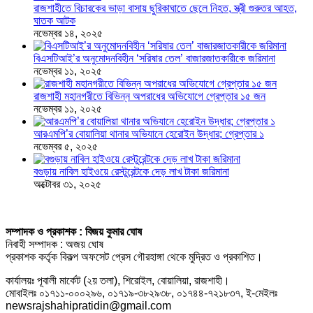
রাজশাহীতে বিচারকের ভাড়া বাসায় ছুরিকাঘাতে ছেলে নিহত, স্ত্রী গুরুতর আহত,
ঘাতক আটক
নভেম্বর ১৪, ২০২৫
বিএসটিআই’র অনুমোদনবিহীন ‘সরিষার তেল’ বাজারজাতকারীকে জরিমানা
নভেম্বর ১১, ২০২৫
রাজশাহী মহানগরীতে বিভিন্ন অপরাধের অভিযোগে গ্রেপ্তার ১৫ জন
নভেম্বর ১১, ২০২৫
আরএমপি’র বোয়ালিয়া থানার অভিযানে হেরোইন উদ্ধার; গ্রেপ্তার ১
নভেম্বর ৫, ২০২৫
বগুড়ায় নাবিল হাইওয়ে রেস্টুরেন্টকে দেড় লাখ টাকা জরিমানা
অক্টোবর ৩১, ২০২৫
সম্পাদক ও প্রকাশক : বিজয় কুমার ঘোষ
নিবাহী সম্পাদক : অজয় ঘোষ
প্রকাশক কর্তৃক বিকল্প অফসেট প্রেস গৌরহাঙ্গা থেকে মুদ্রিত ও প্রকাশিত।
কার্যালয়ঃ পূবালী মার্কেট (২য় তলা), শিরোইল, বোয়ালিয়া, রাজশাহী।
মোবাইলঃ ০১৭১১-০০০২৯৬, ০১৭১৯-৩৮২৯৩৮, ০১৭৪৪-৭২১৮৩৭, ই-মেইলঃ
newsrajshahipratidin@gmail.com