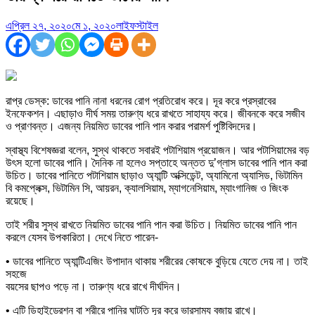
এপ্রিল ২৭, ২০২০
মে ১, ২০২০
লাইফস্টাইল
রাপ্র ডেস্ক: ডাবের পানি নানা ধরনের রোগ প্রতিরোধ করে। দূর করে প্রস্রাবের
ইনফেকশন। এছাড়াও দীর্ঘ সময় তারুণ্য ধরে রাখতে সাহায্য করে। জীবনকে করে সজীব
ও প্রাণবন্ত। এজন্য নিয়মিত ডাবের পানি পান করার পরামর্শ পুষ্টিবিদদের।
স্বাস্থ্য বিশেষজ্ঞরা বলেন, সুস্থ থাকতে সবারই পটাশিয়াম প্রয়োজন। আর পটাসিয়ামের বড়
উৎস হলো ডাবের পানি। দৈনিক না হলেও সপ্তাহে অন্তত দু’গ্লাস ডাবের পানি পান করা
উচিত। ডাবের পানিতে পটাশিয়াম ছাড়াও অ্যান্টি অক্সিডেন্ট, অ্যামিনো অ্যাসিড, ভিটামিন
বি কমপ্লেক্স, ভিটামিন সি, আয়রন, ক্যালসিয়াম, ম্যাগনেসিয়াম, ম্যাংগানিজ ও জিংক
রয়েছে।
তাই শরীর সুস্থ রাখতে নিয়মিত ডাবের পানি পান করা উচিত। নিয়মিত ডাবের পানি পান
করলে যেসব উপকারিতা। দেখে নিতে পারেন-
• ডাবের পানিতে অ্যান্টিএজিং উপাদান থাকায় শরীরের কোষকে বুড়িয়ে যেতে দেয় না। তাই
সহজে
বয়সের ছাপও পড়ে না। তারুণ্য ধরে রাখে দীর্ঘদিন।
• এটি ডিহাইড্রেশন বা শরীরে পানির ঘাটতি দূর করে ভারসাম্য বজায় রাখে।