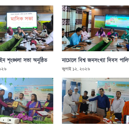
 শৃংঙ্খলা সভা অনুষ্ঠিত
নাচোলে বিশ্ব জনসংখ্যা দিবস পাল
২০২৬
জুলাই ১২, ২০২৬