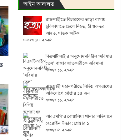
আইন আদালত
রাজশাহীতে বিচারকের ভাড়া বাসায়
ছুরিকাঘাতে ছেলে নিহত, স্ত্রী গুরুতর
আহত, ঘাতক আটক
নভেম্বর ১৪, ২০২৫
বিএসটিআই’র অনুমোদনবিহীন ‘সরিষার
তেল’ বাজারজাতকারীকে জরিমানা
িত
নভেম্বর ১১, ২০২৫
রাজশাহী মহানগরীতে বিভিন্ন অপরাধের
অভিযোগে গ্রেপ্তার ১৫ জন
নভেম্বর ১১, ২০২৫
আরএমপি’র বোয়ালিয়া থানার অভিযানে
হেরোইন উদ্ধার; গ্রেপ্তার ১
নভেম্বর ৫, ২০২৫