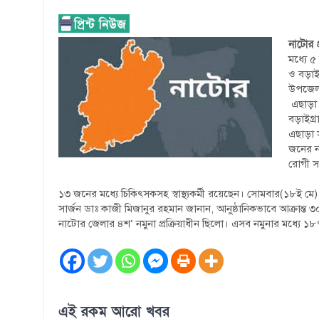
নাটোর প
মধ্যে ৫
ও বড়াইগ
উপজেল
এছাড়া 
বড়াইগ্
এছাড়া স
জনের ন
রোগী স
১৩ জনের মধ্যে চিকিৎসকসহ স্বাস্থ্যকর্মী রয়েছেন। সোমবার(১৮ই ম
সার্জন ডাঃ কাজী মিজানুর রহমান জানান, আনুষ্ঠানিকভাবে আক্রান
নাটোর জেলার ৪শ’ নমুনা প্রক্রিয়াধীন ছিলো। এসব নমুনার মধ্যে 
এই রকম আরো খবর