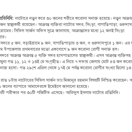
্রতিনিধি:
নাটোরে নতুন করে ৩০ জনের শরীরে করোনা সনাক্ত হয়েছে। নতুন আক্রান
 জন স্বাস্থ্যকর্মী রয়েছেন। আক্রান্ত ব্যক্তিরা নাটোর সদর, সিংড়া, বাগাতিপাড়া, গুরুদা
্রামের। সিভিল সার্জন অফিস সুত্রে জানাযায়, আক্রান্তদের মধ্যে ১২ জনই সিংড়া
ার।
সদরে ৫ জন, বড়াইগ্রামে ৯ জন, বাগাতিপাড়ায় ৩ জন, ও গুরুদাসপুরে ১ জন। এর ম
রাম উপজেলায় প্রথমবারের মতো একযোগে ৯ জন করোনা রোগী সনাক্ত হল।
দরে আক্রান্ত আক্রান্ত ৫ ব্যক্তি সদর হাসপাতালের স্বাস্থ্যকমী। এসব আক্রান্ত ব্যক্তিস
মুনা গত ১১, ১২ ও ১৩ই মে সংগৃহীত। এ নিয়ে ৭ দফায় জেলায় মোট ৪৩ জন করো
নাক্ত হলো। গত ২৯শে এপ্রিল থেকে ১৭ই মে পর্যন্ত করোনা রোগীর সংখ্যা ছিলো ১
ে) রাত ৮টায় নাটোরের সিভিল সার্জন ডাঃ মিজানুর রহমান বিষয়টি নিশ্চিত করেছেন। 
্ত ৩০ জনের ব্যাপারে আমাদেরকে ইমেইলে জানানো হয়েছে।
১৮৭টি পরীক্ষার পর ৩০টি পজিটিভ এসেছে। আরিফুল ইসলাম নাটোর প্রতিনিধি।