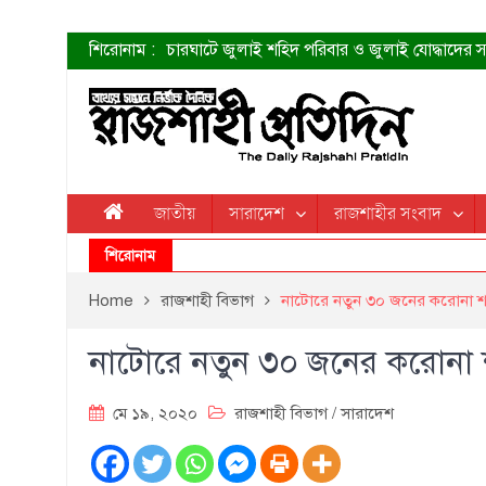
শিরোনাম :
চারঘাটে জুলাই শহিদ পরিবার ও জুলাই যোদ্ধাদের সং
শহীদদের প্রত্যাশা এখনো পূরণ হয়নি: ডা. শফিকুর 
ত্বক ভালো রাখতে যে ৫ কাজ করবেন
জুলাই স্মৃতি জাদুঘরের দুয়ার খুলেছে উদ্বোধন করলেন প
শাহরুখের নতুন সিনেমার লুক
কোয়ার্টার ফাইনালে নেইমারের দুর্দান্ত অ্যাসিস্টে সান্
ডেনিস লিয়ামিন রাশিয়ার ড্রোন বাহিনীর প্রধান হলেন
জাতীয়
সারাদেশ
রাজশাহীর সংবাদ
জুলাই শহিদদের আত্মত্যাগ জাতি চিরকাল শ্রদ্ধার সাথে
শিরোনাম
Home
রাজশাহী বিভাগ
নাটোরে নতুন ৩০ জনের করোনা শন
নাটোরে নতুন ৩০ জনের করোনা শ
মে ১৯, ২০২০
রাজশাহী বিভাগ
/
সারাদেশ