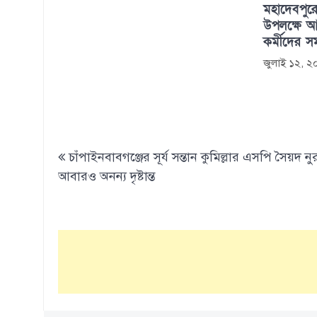
মহাদেবপুরে
উপলক্ষে আল
কর্মীদের সম
জুলাই ১২, 
Post
চাঁপাইনবাবগঞ্জের সূর্য সন্তান কুমিল্লার এসপি সৈয়দ ন
navigation
আবারও অনন্য দৃষ্টান্ত