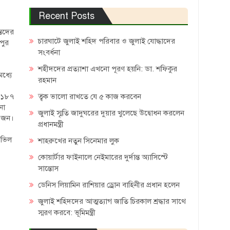
Recent Posts
্তদের
চারঘাটে জুলাই শহিদ পরিবার ও জুলাই যোদ্ধাদের
সপুর
সংবর্ধনা
শহীদদের প্রত্যাশা এখনো পূরণ হয়নি: ডা. শফিকুর
ধ্যে
রহমান
ত্বক ভালো রাখতে যে ৫ কাজ করবেন
হ ১৮৭
না
জুলাই স্মৃতি জাদুঘরের দুয়ার খুলেছে উদ্বোধন করলেন
৩ জন।
প্রধানমন্ত্রী
সভিল
শাহরুখের নতুন সিনেমার লুক
কোয়ার্টার ফাইনালে নেইমারের দুর্দান্ত অ্যাসিস্টে
সান্তোস
ডেনিস লিয়ামিন রাশিয়ার ড্রোন বাহিনীর প্রধান হলেন
জুলাই শহিদদের আত্মত্যাগ জাতি চিরকাল শ্রদ্ধার সাথে
স্মরণ করবে: ভূমিমন্ত্রী