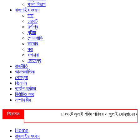
খুলনা বিভাগ
রাজশাহীর সংবাদ
বাঘা
চারঘাট
দুর্গাপুর
পুঠিয়া
গোদাগাড়ি
তানোর
পবা
বাগমারা
মোহনপুর
রাজনীতি
আন্তর্জাতিক
খেলাধুলা
বিনোদন
দুর্যোগ-দুর্ঘটনা
নির্বাচিত খবর
সম্পাদকীয়
শিরোনাম
চারঘাটে জুলাই শহিদ পরিবার ও জুলাই যোদ্ধাদের সংবর্ধ
Home
রাজশাহীর সংবাদ