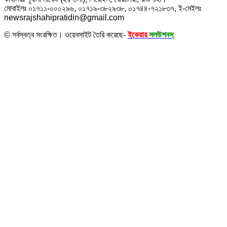
মোবাইলঃ ০১৭১১-০০০২৯৬, ০১৭১৯-৩৮২৯৩৮, ০১৭৪৪-৭২১৮৩৭, ই-মেইলঃ
newsrajshahipratidin@gmail.com
© সর্বস্বত্ব সংরক্ষিত। ওয়েবসাইট তৈরি করেছে-
ইকেয়ার
সলউশনস্