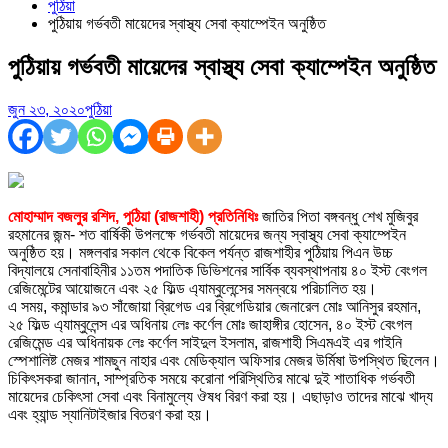
পুঠিয়া
পুঠিয়ায় গর্ভবতী মায়েদের স্বাস্থ্য সেবা ক্যাম্পেইন অনুষ্ঠিত
পুঠিয়ায় গর্ভবতী মায়েদের স্বাস্থ্য সেবা ক্যাম্পেইন অনুষ্ঠিত
জুন ২৩, ২০২০
পুঠিয়া
মোহাম্মাদ বজলুর রশিদ, পুঠিয়া (রাজশাহী) প্রতিনিধিঃ
জাতির পিতা বঙ্গবন্ধু শেখ মুজিবুর
রহমানের জন্ম- শত বার্ষিকী উপলক্ষে গর্ভবতী মায়েদের জন্য স্বাস্থ্য সেবা ক্যাম্পেইন
অনুষ্ঠিত হয়। মঙ্গলবার সকাল থেকে বিকেল পর্যন্ত রাজশাহীর পুঠিয়ায় পিএন উচ্চ
বিদ্যালয়ে সেনাবাহিনীর ১১তম পদাতিক ডিভিশনের সার্বিক ব্যবস্থাপনায় ৪০ ইস্ট বেংগল
রেজিমেন্টের আয়োজনে এবং ২৫ ফিল্ড এ্যাম্বুলেন্সের সমন্বয়ে পরিচালিত হয়।
এ সময়, কমান্ডার ৯৩ সাঁজোয়া ব্রিগেড এর ব্রিগেডিয়ার জেনারেল মোঃ আনিসুর রহমান,
২৫ ফিল্ড এ্যাম্বুলেন্স এর অধিনায় লেঃ কর্ণেল মোঃ জাহাঙ্গীর হোসেন, ৪০ ইস্ট বেংগল
রেজিমেন্ড এর অধিনায়ক লেঃ কর্ণেল সাইদুল ইসলাম, রাজশাহী সিএমএই এর গাইনি
স্পেশালিষ্ট মেজর শামছুন নাহার এবং মেডিক্যাল অফিসার মেজর উর্মিষা উপস্থিত ছিলেন।
চিকিৎসকরা জানান, সাম্প্রতিক সময়ে করোনা পরিস্থিতির মাঝে দুই শাতাধিক গর্ভবতী
মায়েদের চেকিৎসা সেবা এবং বিনামুল্যে ঔষধ বিরণ করা হয়। এছাড়াও তাদের মাঝে খাদ্য
এবং হ্যান্ড স্যানিটাইজার বিতরণ করা হয়।