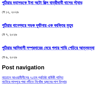
পুঠিয়ায় মহাসড়কে ইমা অটো রিক্স যাত্রীবাহী বাসের স্ট্যাড
মে ১২, ২০২৬
পুঠিয়ার বানেশ্বরে সড়ক দূর্ঘটনায় এক ব্যক্তির মৃত্যু
মে ৭, ২০২৬
পুঠিয়ায় আদিবাসী সম্প্রদায়ের মেয়ে গলায় শাড়ি পেচিয়ে আত্নহত্যা
মে ৬, ২০২৬
Post navigation
নাচোলে আওয়ামীলীগের ৭১তম প্রতিষ্ঠা বার্ষিকী পালিত
নাটোরে লালপুরে পদ্মা নদীতে নিখোঁজ দুজনের লাশ উদ্ধার