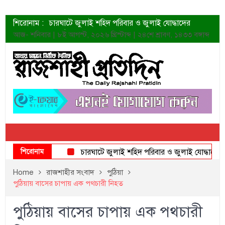
শিরোনাম :
চারঘাটে জুলাই শহিদ পরিবার ও জুলাই যোদ্ধাদের
সংবর্ধনা
আজ- শনিবার | ৮ই আগস্ট, ২০২৬ খ্রিস্টাব্দ | ২৪শে শ্রাবণ, ১৪৩৩ বঙ্গাব্দ
শহীদদের প্রত্যাশা এখনো পূরণ হয়নি: ডা. শফিকুর রহমান
ত্বক ভালো রাখতে যে ৫ কাজ করবেন
জুলাই স্মৃতি জাদুঘরের দুয়ার খুলেছে উদ্বোধন করলেন
প্রধানমন্ত্রী
শাহরুখের নতুন সিনেমার লুক
কোয়ার্টার ফাইনালে নেইমারের দুর্দান্ত অ্যাসিস্টে সান্তোস
ডেনিস লিয়ামিন রাশিয়ার ড্রোন বাহিনীর প্রধান হলেন
জুলাই শহিদদের আত্মত্যাগ জাতি চিরকাল শ্রদ্ধার সাথে
স্মরণ করবে: ভূমিমন্ত্রী
শিরোনাম
চারঘাটে জুলাই শহিদ পরিবার ও জুলাই যোদ্ধাদের সংবর্ধ
Home
রাজশাহীর সংবাদ
পুঠিয়া
পুঠিয়ায় বাসের চাপায় এক পথচারী নিহত
পুঠিয়ায় বাসের চাপায় এক পথচারী