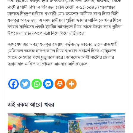
পবা হাইওয়ে ফাঁড়ির ইনচার্জ কাজল কুমার নন্দী জানান, রাজশাহী থেকে
নাটোর গামী বিপ¬ব পরিবহন (রাজ মেট্রো ব-১১-০০৪৮) গাওপাড়া
ঢালানে নিয়ন্ত্রণ হারিয়ে পথচারী মোঃ জমশেদ আলীকে চাপা দিলে তিনি
গুরুত্বর আহত হয়। এ সময় স্থানীয়রা পুঠিয়া ফায়ার সার্ভিসকে খবর দিলে
ফায়ার সার্ভিসের একটি ইউনিট ঘটনাস্থলে গিয়ে তাকে উদ্ধার করে পুঠিয়া
উপজেলা স্বাস্থ্য কমপে¬ক্সে নিয়ে গিয়ে ভর্তি করে।
জামশেদ এর অবস্থা গুরুত্বর হওয়ায় কর্তব্যরত ডাক্তার তাকে রাজশাহী
মেডিকেল কলেজ হাসপাতালে নিয়ে যাওয়ার পরামর্শ দিলে এ্যাম্বুলেন্স
যোগে নেওয়ার পথে মৃত্যুবরণ করে। জামশেদ আলী নাটোর জেলার
দস্তানাবাদ মাঝিপাড়া গ্রামের আনসার আলীর ছেলে।
এই রকম আরো খবর