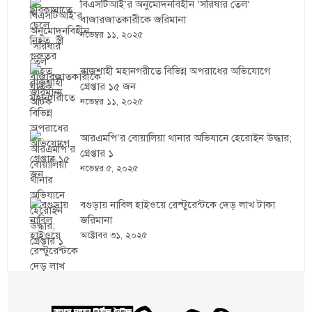
বিএসটিআই’র অনুমোদনবিহীন ‘সরিষার তেল’
বাজারজাতকারীকে জরিমানা
নভেম্বর ১১, ২০২৫
রাজশাহী মহানগরীতে বিভিন্ন অপরাধের অভিযোগে
গ্রেপ্তার ১৫ জন
নভেম্বর ১১, ২০২৫
আরএমপি’র বোয়ালিয়া থানার অভিযানে হেরোইন উদ্ধার;
গ্রেপ্তার ১
নভেম্বর ৫, ২০২৫
বগুড়ায় নাবিল হাইওয়ে রেস্টুরেন্টকে দেড় লাখ টাকা
জরিমানা
অক্টোবর ৩১, ২০২৫