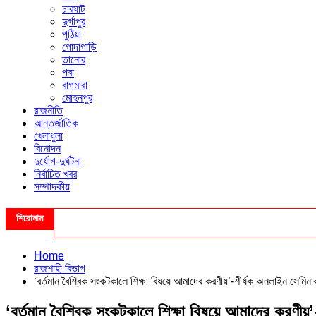
চারঘাট
দুর্গাপুর
পুঠিয়া
গোদাগাড়ি
তানোর
পবা
বাগমারা
মোহনপুর
রাজনীতি
আন্তর্জাতিক
খেলাধুলা
বিনোদন
দুর্যোগ-দুর্ঘটনা
নির্বাচিত খবর
সম্পাদকীয়
শিরোনাম
Home
রাজশাহী বিভাগ
‘বর্তমান বৈশ্বিক সংকটকালে শিক্ষা বিষয়ে আমাদের করণীয়’-শীর্ষক অনলাইন সেমিনার
‘বর্তমান বৈশ্বিক সংকটকালে শিক্ষা বিষয়ে আমাদের করণীয়’