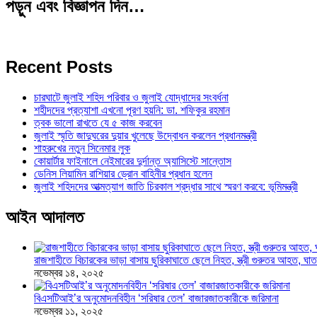
পড়ুন এবং বিজ্ঞাপন দিন…
Recent Posts
চারঘাটে জুলাই শহিদ পরিবার ও জুলাই যোদ্ধাদের সংবর্ধনা
শহীদদের প্রত্যাশা এখনো পূরণ হয়নি: ডা. শফিকুর রহমান
ত্বক ভালো রাখতে যে ৫ কাজ করবেন
জুলাই স্মৃতি জাদুঘরের দুয়ার খুলেছে উদ্বোধন করলেন প্রধানমন্ত্রী
শাহরুখের নতুন সিনেমার লুক
কোয়ার্টার ফাইনালে নেইমারের দুর্দান্ত অ্যাসিস্টে সান্তোস
ডেনিস লিয়ামিন রাশিয়ার ড্রোন বাহিনীর প্রধান হলেন
জুলাই শহিদদের আত্মত্যাগ জাতি চিরকাল শ্রদ্ধার সাথে স্মরণ করবে: ভূমিমন্ত্রী
আইন আদালত
রাজশাহীতে বিচারকের ভাড়া বাসায় ছুরিকাঘাতে ছেলে নিহত, স্ত্রী গুরুতর আহত, 
নভেম্বর ১৪, ২০২৫
বিএসটিআই’র অনুমোদনবিহীন ‘সরিষার তেল’ বাজারজাতকারীকে জরিমানা
নভেম্বর ১১, ২০২৫