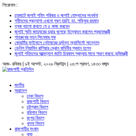
শিরোনাম :
চারঘাটে জুলাই শহিদ পরিবার ও জুলাই যোদ্ধাদের সংবর্ধনা
শহীদদের প্রত্যাশা এখনো পূরণ হয়নি: ডা. শফিকুর রহমান
ত্বক ভালো রাখতে যে ৫ কাজ করবেন
জুলাই স্মৃতি জাদুঘরের দুয়ার খুলেছে উদ্বোধন করলেন প্রধানমন্ত্রী
শাহরুখের নতুন সিনেমার লুক
কোয়ার্টার ফাইনালে নেইমারের দুর্দান্ত অ্যাসিস্টে সান্তোস
ডেনিস লিয়ামিন রাশিয়ার ড্রোন বাহিনীর প্রধান হলেন
জুলাই শহিদদের আত্মত্যাগ জাতি চিরকাল শ্রদ্ধার সাথে স্মরণ করবে: ভূমিমন্ত্রী
আজ- রবিবার | ৯ই আগস্ট, ২০২৬ খ্রিস্টাব্দ | ২৫শে শ্রাবণ, ১৪৩৩ বঙ্গাব্দ
জাতীয়
সারাদেশ
ঢাকা বিভাগ
রাজশাহী বিভাগ
চট্টগ্রাম বিভাগ
বরিশাল বিভাগ
রংপুর বিভাগ
খুলনা বিভাগ
রাজশাহীর সংবাদ
বাঘা