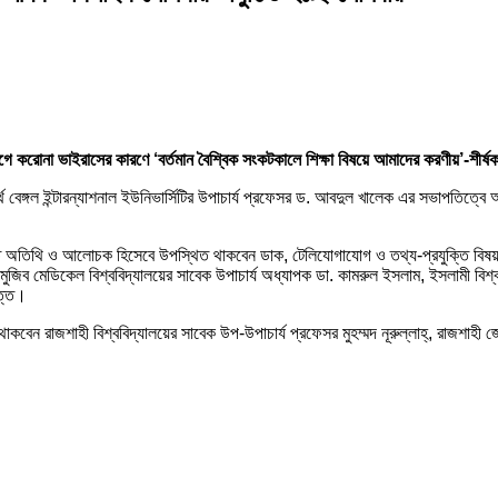
ে করোনা ভাইরাসের কারণে ‘বর্তমান বৈশ্বিক সংকটকালে শিক্ষা বিষয়ে আমাদের করণীয়’-শীর
েঙ্গল ইন্টারন্যাশনাল ইউনিভার্সিটির উপাচার্য প্রফেসর ড. আবদুল খালেক এর সভাপতিত্বে অন
মানিত অতিথি ও আলোচক হিসেবে উপস্থিত থাকবেন ডাক, টেলিযোগাযোগ ও তথ্য-প্রযুক্তি বিষয়
েখ মুজিব মেডিকেল বিশ্ববিদ্যালয়ের সাবেক উপাচার্য অধ্যাপক ডা. কামরুল ইসলাম, ইসলামী বিশ্
দত্ত।
াকবেন রাজশাহী বিশ্ববিদ্যালয়ের সাবেক উপ-উপাচার্য প্রফেসর মুহম্মদ নূরুল্লাহ্, রাজশাহী জ