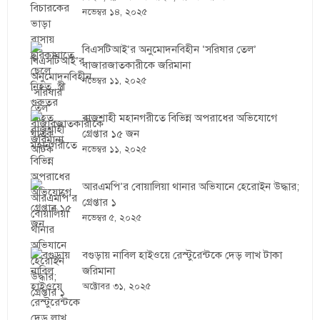
নভেম্বর ১৪, ২০২৫
বিএসটিআই’র অনুমোদনবিহীন ‘সরিষার তেল’
বাজারজাতকারীকে জরিমানা
নভেম্বর ১১, ২০২৫
রাজশাহী মহানগরীতে বিভিন্ন অপরাধের অভিযোগে
গ্রেপ্তার ১৫ জন
নভেম্বর ১১, ২০২৫
আরএমপি’র বোয়ালিয়া থানার অভিযানে হেরোইন উদ্ধার;
গ্রেপ্তার ১
নভেম্বর ৫, ২০২৫
বগুড়ায় নাবিল হাইওয়ে রেস্টুরেন্টকে দেড় লাখ টাকা
জরিমানা
অক্টোবর ৩১, ২০২৫