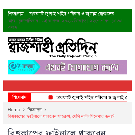
শিরোনাম :
চারঘাটে জুলাই শহিদ পরিবার ও জুলাই যোদ্ধাদের
সংবর্ধনা
আজ- বৃহস্পতিবার | ৬ই আগস্ট, ২০২৬ খ্রিস্টাব্দ | ২২শে শ্রাবণ, ১৪৩৩
শহীদদের প্রত্যাশা এখনো পূরণ হয়নি: ডা. শফিকুর রহমান
বঙ্গাব্দ
ত্বক ভালো রাখতে যে ৫ কাজ করবেন
জুলাই স্মৃতি জাদুঘরের দুয়ার খুলেছে উদ্বোধন করলেন
প্রধানমন্ত্রী
শাহরুখের নতুন সিনেমার লুক
কোয়ার্টার ফাইনালে নেইমারের দুর্দান্ত অ্যাসিস্টে সান্তোস
ডেনিস লিয়ামিন রাশিয়ার ড্রোন বাহিনীর প্রধান হলেন
জুলাই শহিদদের আত্মত্যাগ জাতি চিরকাল শ্রদ্ধার সাথে
স্মরণ করবে: ভূমিমন্ত্রী
শিরোনাম
চারঘাটে জুলাই শহিদ পরিবার ও জুলাই যোদ্ধাদের 
Home
বিনোদন
বিশ্বকাপের ফাইনালে থাকবেন শাহরুখ, মেসি নাকি সিনেমার জন্য?
বিশ্বকাপের ফাইনালে থাকবেন