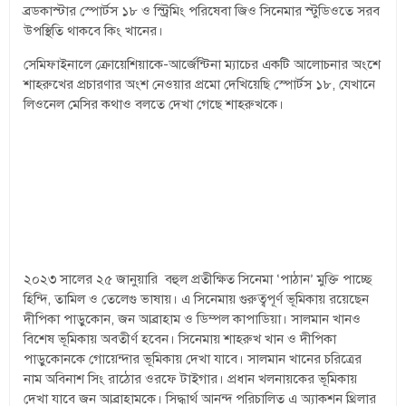
ব্রডকাস্টার স্পোর্টস ১৮ ও স্ট্রিমিং পরিষেবা জিও সিনেমার স্টুডিওতে সরব
উপস্থিতি থাকবে কিং খানের।
সেমিফাইনালে ক্রোয়েশিয়াকে-আর্জেন্টিনা ম্যাচের একটি আলোচনার অংশে
শাহরুখের প্রচারণার অংশ নেওয়ার প্রমো দেখিয়েছি স্পোর্টস ১৮, যেখানে
লিওনেল মেসির কথাও বলতে দেখা গেছে শাহরুখকে।
২০২৩ সালের ২৫ জানুয়ারি বহুল প্রতীক্ষিত সিনেমা ‘পাঠান’ মুক্তি পাচ্ছে
হিন্দি, তামিল ও তেলেগু ভাষায়। এ সিনেমায় গুরুত্বপূর্ণ ভূমিকায় রয়েছেন
দীপিকা পাড়ুকোন, জন আব্রাহাম ও ডিম্পল কাপাডিয়া। সালমান খানও
বিশেষ ভূমিকায় অবতীর্ণ হবেন। সিনেমায় শাহরুখ খান ও দীপিকা
পাড়ুকোনকে গোয়েন্দার ভূমিকায় দেখা যাবে। সালমান খানের চরিত্রের
নাম অবিনাশ সিং রাঠোর ওরফে টাইগার। প্রধান খলনায়কের ভূমিকায়
দেখা যাবে জন আব্রাহামকে। সিদ্ধার্থ আনন্দ পরিচালিত এ অ্যাকশন থ্রিলার