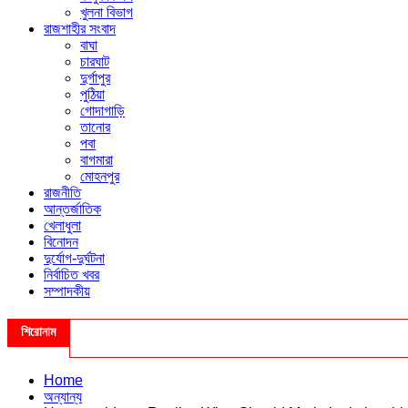
খুলনা বিভাগ
রাজশাহীর সংবাদ
বাঘা
চারঘাট
দুর্গাপুর
পুঠিয়া
গোদাগাড়ি
তানোর
পবা
বাগমারা
মোহনপুর
রাজনীতি
আন্তর্জাতিক
খেলাধুলা
বিনোদন
দুর্যোগ-দুর্ঘটনা
নির্বাচিত খবর
সম্পাদকীয়
শিরোনাম
Home
অন্যান্য