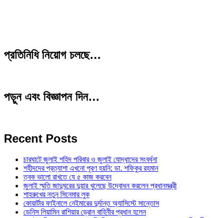
প্রতিনিধি নিয়োগ চলছে…
পড়ুন এবং বিজ্ঞাপন দিন…
Recent Posts
চারঘাটে জুলাই শহিদ পরিবার ও জুলাই যোদ্ধাদের সংবর্ধনা
শহীদদের প্রত্যাশা এখনো পূরণ হয়নি: ডা. শফিকুর রহমান
ত্বক ভালো রাখতে যে ৫ কাজ করবেন
জুলাই স্মৃতি জাদুঘরের দুয়ার খুলেছে উদ্বোধন করলেন প্রধানমন্ত্রী
শাহরুখের নতুন সিনেমার লুক
কোয়ার্টার ফাইনালে নেইমারের দুর্দান্ত অ্যাসিস্টে সান্তোস
ডেনিস লিয়ামিন রাশিয়ার ড্রোন বাহিনীর প্রধান হলেন