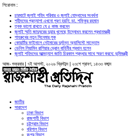
শিরোনাম :
চারঘাটে জুলাই শহিদ পরিবার ও জুলাই যোদ্ধাদের সংবর্ধনা
শহীদদের প্রত্যাশা এখনো পূরণ হয়নি: ডা. শফিকুর রহমান
ত্বক ভালো রাখতে যে ৫ কাজ করবেন
জুলাই স্মৃতি জাদুঘরের দুয়ার খুলেছে উদ্বোধন করলেন প্রধানমন্ত্রী
শাহরুখের নতুন সিনেমার লুক
কোয়ার্টার ফাইনালে নেইমারের দুর্দান্ত অ্যাসিস্টে সান্তোস
ডেনিস লিয়ামিন রাশিয়ার ড্রোন বাহিনীর প্রধান হলেন
জুলাই শহিদদের আত্মত্যাগ জাতি চিরকাল শ্রদ্ধার সাথে স্মরণ করবে: ভূমিমন্ত্রী
আজ- শুক্রবার | ৭ই আগস্ট, ২০২৬ খ্রিস্টাব্দ | ২৩শে শ্রাবণ, ১৪৩৩ বঙ্গাব্দ
জাতীয়
সারাদেশ
ঢাকা বিভাগ
রাজশাহী বিভাগ
চট্টগ্রাম বিভাগ
বরিশাল বিভাগ
রংপুর বিভাগ