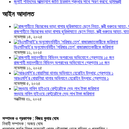
জুলাই শহিদদের আত্মত্যাগ জাতি চিরকাল শ্রদ্ধার সাথে স্মরণ করবে: ভূমিমন্ত্রী
আইন আদালত
রাজশাহীতে বিচারকের ভাড়া বাসায় ছুরিকাঘাতে ছেলে নিহত, স্ত্রী গুরুতর আহত, 
নভেম্বর ১৪, ২০২৫
বিএসটিআই’র অনুমোদনবিহীন ‘সরিষার তেল’ বাজারজাতকারীকে জরিমানা
নভেম্বর ১১, ২০২৫
রাজশাহী মহানগরীতে বিভিন্ন অপরাধের অভিযোগে গ্রেপ্তার ১৫ জন
নভেম্বর ১১, ২০২৫
আরএমপি’র বোয়ালিয়া থানার অভিযানে হেরোইন উদ্ধার; গ্রেপ্তার ১
নভেম্বর ৫, ২০২৫
বগুড়ায় নাবিল হাইওয়ে রেস্টুরেন্টকে দেড় লাখ টাকা জরিমানা
অক্টোবর ৩১, ২০২৫
সম্পাদক ও প্রকাশক : বিজয় কুমার ঘোষ
নিবাহী সম্পাদক : অজয় ঘোষ
প্রকাশক কর্তৃক বিকল্প অফসেট প্রেস গৌরহাঙ্গা থেকে মুদ্রিত ও প্রকাশিত।