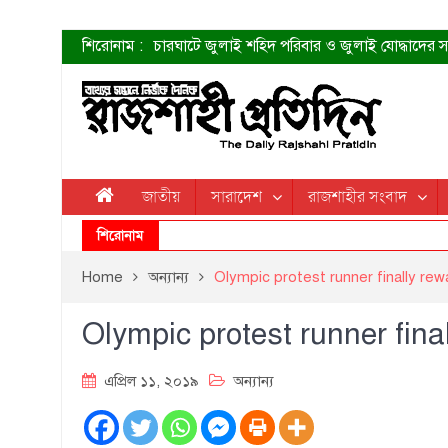
শিরোনাম :
চারঘাটে জুলাই শহিদ পরিবার ও জুলাই যোদ্ধাদের সং
শহীদদের প্রত্যাশা এখনো পূরণ হয়নি: ডা. শফিকুর 
ত্বক ভালো রাখতে যে ৫ কাজ করবেন
জুলাই স্মৃতি জাদুঘরের দুয়ার খুলেছে উদ্বোধন করলেন প
শাহরুখের নতুন সিনেমার লুক
কোয়ার্টার ফাইনালে নেইমারের দুর্দান্ত অ্যাসিস্টে সান্
ডেনিস লিয়ামিন রাশিয়ার ড্রোন বাহিনীর প্রধান হলেন
জাতীয়
সারাদেশ
রাজশাহীর সংবাদ
জুলাই শহিদদের আত্মত্যাগ জাতি চিরকাল শ্রদ্ধার সাথে
শিরোনাম
Home
অন্যান্য
Olympic protest runner finally re
Olympic protest runner fina
এপ্রিল ১১, ২০১৯
অন্যান্য