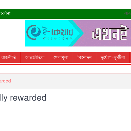
বর্ধনা
আজ- 
রহমান
্রধানমন্ত্রী
তোস
রাজনীতি
আন্তর্জাতিক
খেলাধুলা
বিনোদন
দুর্যোগ-দুর্ঘটনা
 স্মরণ করবে: ভূমিমন্ত্রী
warded
lly rewarded