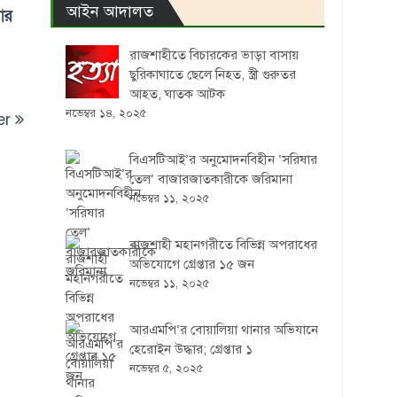
আইন আদালত
ার
রাজশাহীতে বিচারকের ভাড়া বাসায়
ছুরিকাঘাতে ছেলে নিহত, স্ত্রী গুরুতর
আহত, ঘাতক আটক
নভেম্বর ১৪, ২০২৫
er
বিএসটিআই’র অনুমোদনবিহীন ‘সরিষার
তেল’ বাজারজাতকারীকে জরিমানা
নভেম্বর ১১, ২০২৫
রাজশাহী মহানগরীতে বিভিন্ন অপরাধের
অভিযোগে গ্রেপ্তার ১৫ জন
নভেম্বর ১১, ২০২৫
আরএমপি’র বোয়ালিয়া থানার অভিযানে
হেরোইন উদ্ধার; গ্রেপ্তার ১
নভেম্বর ৫, ২০২৫