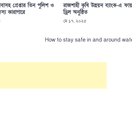
বাসহ গ্রেপ্তার তিন পুলিশ ও
রাজশাহী কৃষি উন্নয়ন ব্যাংক-এ ফায়
্য কারাগারে
ড্রিল অনুষ্ঠিত
৫
মে ১৭, ২০২৫
How to stay safe in and around wat