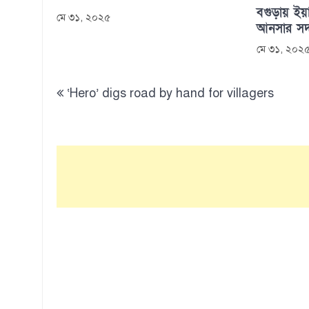
বগুড়ায় ইয়া
মে ৩১, ২০২৫
আনসার সদস
মে ৩১, ২০২
Post
‘Hero’ digs road by hand for villagers
navigation