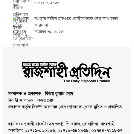
নভেম্বর ৫, ২০২৫
বগুড়ায় নাবিল হাইওয়ে রেস্টুরেন্টকে দেড় লাখ টাকা
জরিমানা
অক্টোবর ৩১, ২০২৫
সম্পাদক ও প্রকাশক : বিজয় কুমার ঘোষ
নিবাহী সম্পাদক : অজয় ঘোষ
প্রকাশক কর্তৃক বিকল্প অফসেট প্রেস গৌরহাঙ্গা থেকে মুদ্রিত ও প্রকাশিত।
কার্যালয়ঃ পূবালী মার্কেট (২য় তলা), শিরোইল, বোয়ালিয়া, রাজশাহী।
মোবাইলঃ ০১৭১১-০০০২৯৬, ০১৭১৯-৩৮২৯৩৮, ০১৭৪৪-৭২১৮৩৭,