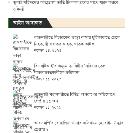
জুলাই শহিদদের আত্মত্যাগ জাতি চিরকাল শ্রদ্ধার সাথে স্মরণ করবে:
ভূমিমন্ত্রী
আইন আদালত
রাজশাহীতে বিচারকের ভাড়া বাসায় ছুরিকাঘাতে ছেলে
নিহত, স্ত্রী গুরুতর আহত, ঘাতক আটক
নভেম্বর ১৪, ২০২৫
বিএসটিআই’র অনুমোদনবিহীন ‘সরিষার তেল’
বাজারজাতকারীকে জরিমানা
নভেম্বর ১১, ২০২৫
রাজশাহী মহানগরীতে বিভিন্ন অপরাধের অভিযোগে
গ্রেপ্তার ১৫ জন
নভেম্বর ১১, ২০২৫
আরএমপি’র বোয়ালিয়া থানার অভিযানে হেরোইন উদ্ধার;
গ্রেপ্তার ১