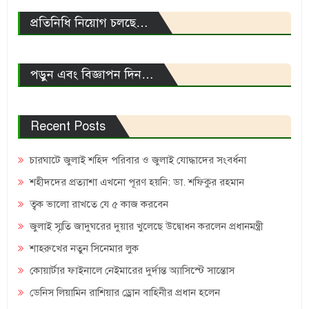
প্রতিনিধি নিয়োগ চলছে…
পড়ুন এবং বিজ্ঞাপন দিন…
Recent Posts
চারঘাটে জুলাই শহিদ পরিবার ও জুলাই যোদ্ধাদের সংবর্ধনা
শহীদদের প্রত্যাশা এখনো পূরণ হয়নি: ডা. শফিকুর রহমান
ত্বক ভালো রাখতে যে ৫ কাজ করবেন
জুলাই স্মৃতি জাদুঘরের দুয়ার খুলেছে উদ্বোধন করলেন প্রধানমন্ত্রী
শাহরুখের নতুন সিনেমার লুক
কোয়ার্টার ফাইনালে নেইমারের দুর্দান্ত অ্যাসিস্টে সান্তোস
ডেনিস লিয়ামিন রাশিয়ার ড্রোন বাহিনীর প্রধান হলেন