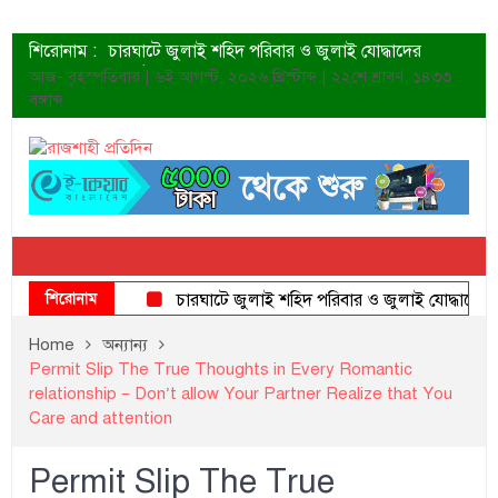
শিরোনাম :
চারঘাটে জুলাই শহিদ পরিবার ও জুলাই যোদ্ধাদের
সংবর্ধনা
আজ- বৃহস্পতিবার | ৬ই আগস্ট, ২০২৬ খ্রিস্টাব্দ | ২২শে শ্রাবণ, ১৪৩৩
শহীদদের প্রত্যাশা এখনো পূরণ হয়নি: ডা. শফিকুর রহমান
বঙ্গাব্দ
ত্বক ভালো রাখতে যে ৫ কাজ করবেন
জুলাই স্মৃতি জাদুঘরের দুয়ার খুলেছে উদ্বোধন করলেন
প্রধানমন্ত্রী
শাহরুখের নতুন সিনেমার লুক
কোয়ার্টার ফাইনালে নেইমারের দুর্দান্ত অ্যাসিস্টে সান্তোস
ডেনিস লিয়ামিন রাশিয়ার ড্রোন বাহিনীর প্রধান হলেন
জুলাই শহিদদের আত্মত্যাগ জাতি চিরকাল শ্রদ্ধার সাথে
স্মরণ করবে: ভূমিমন্ত্রী
শিরোনাম
চারঘাটে জুলাই শহিদ পরিবার ও জুলাই যোদ্ধাদের সংবর
Home
অন্যান্য
Permit Slip The True Thoughts in Every Romantic
relationship – Don’t allow Your Partner Realize that You
Care and attention
Permit Slip The True