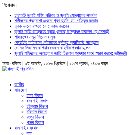
শিরোনাম :
চারঘাটে জুলাই শহিদ পরিবার ও জুলাই যোদ্ধাদের সংবর্ধনা
শহীদদের প্রত্যাশা এখনো পূরণ হয়নি: ডা. শফিকুর রহমান
ত্বক ভালো রাখতে যে ৫ কাজ করবেন
জুলাই স্মৃতি জাদুঘরের দুয়ার খুলেছে উদ্বোধন করলেন প্রধানমন্ত্রী
শাহরুখের নতুন সিনেমার লুক
কোয়ার্টার ফাইনালে নেইমারের দুর্দান্ত অ্যাসিস্টে সান্তোস
ডেনিস লিয়ামিন রাশিয়ার ড্রোন বাহিনীর প্রধান হলেন
জুলাই শহিদদের আত্মত্যাগ জাতি চিরকাল শ্রদ্ধার সাথে স্মরণ করবে: ভূমিমন্ত্রী
আজ- রবিবার | ৯ই আগস্ট, ২০২৬ খ্রিস্টাব্দ | ২৫শে শ্রাবণ, ১৪৩৩ বঙ্গাব্দ
জাতীয়
সারাদেশ
ঢাকা বিভাগ
রাজশাহী বিভাগ
চট্টগ্রাম বিভাগ
বরিশাল বিভাগ
রংপুর বিভাগ
খুলনা বিভাগ
রাজশাহীর সংবাদ
বাঘা