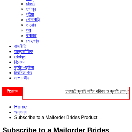
চারঘাট
দুর্গাপুর
পুঠিয়া
গোদাগাড়ি
তানোর
পবা
বাগমারা
মোহনপুর
রাজনীতি
আন্তর্জাতিক
খেলাধুলা
বিনোদন
দুর্যোগ-দুর্ঘটনা
নির্বাচিত খবর
সম্পাদকীয়
শিরোনাম
চারঘাটে জুলাই শহিদ পরিবার ও জুলাই যোদ্ধাদের সং
Home
অন্যান্য
Subscribe to a Mailorder Brides Product
Subscribe to a Mailorder Brides