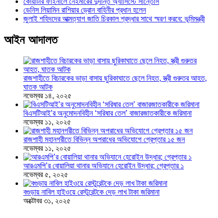
কোয়ার্টার ফাইনালে নেইমারের দুর্দান্ত অ্যাসিস্টে সান্তোস
ডেনিস লিয়ামিন রাশিয়ার ড্রোন বাহিনীর প্রধান হলেন
জুলাই শহিদদের আত্মত্যাগ জাতি চিরকাল শ্রদ্ধার সাথে স্মরণ করবে: ভূমিমন্ত্রী
আইন আদালত
রাজশাহীতে বিচারকের ভাড়া বাসায় ছুরিকাঘাতে ছেলে নিহত, স্ত্রী গুরুতর আহত,
ঘাতক আটক
নভেম্বর ১৪, ২০২৫
বিএসটিআই’র অনুমোদনবিহীন ‘সরিষার তেল’ বাজারজাতকারীকে জরিমানা
নভেম্বর ১১, ২০২৫
রাজশাহী মহানগরীতে বিভিন্ন অপরাধের অভিযোগে গ্রেপ্তার ১৫ জন
নভেম্বর ১১, ২০২৫
আরএমপি’র বোয়ালিয়া থানার অভিযানে হেরোইন উদ্ধার; গ্রেপ্তার ১
নভেম্বর ৫, ২০২৫
বগুড়ায় নাবিল হাইওয়ে রেস্টুরেন্টকে দেড় লাখ টাকা জরিমানা
অক্টোবর ৩১, ২০২৫