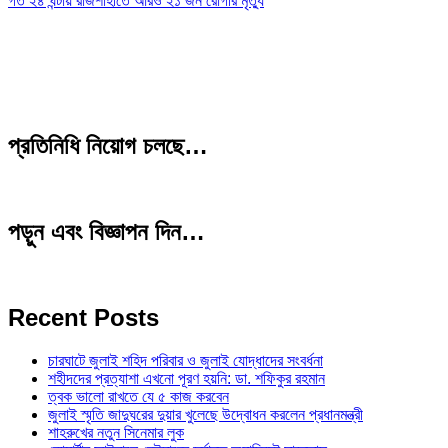
গত ২৪ ঘন্টায় রাজশাহীতে আরও ২১ জন রোগীর মৃত্যু
প্রতিনিধি নিয়োগ চলছে…
পড়ুন এবং বিজ্ঞাপন দিন…
Recent Posts
চারঘাটে জুলাই শহিদ পরিবার ও জুলাই যোদ্ধাদের সংবর্ধনা
শহীদদের প্রত্যাশা এখনো পূরণ হয়নি: ডা. শফিকুর রহমান
ত্বক ভালো রাখতে যে ৫ কাজ করবেন
জুলাই স্মৃতি জাদুঘরের দুয়ার খুলেছে উদ্বোধন করলেন প্রধানমন্ত্রী
শাহরুখের নতুন সিনেমার লুক