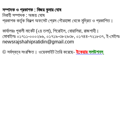
সম্পাদক ও প্রকাশক : বিজয় কুমার ঘোষ
নিবাহী সম্পাদক : অজয় ঘোষ
প্রকাশক কর্তৃক বিকল্প অফসেট প্রেস গৌরহাঙ্গা থেকে মুদ্রিত ও প্রকাশিত।
কার্যালয়ঃ পূবালী মার্কেট (২য় তলা), শিরোইল, বোয়ালিয়া, রাজশাহী।
মোবাইলঃ ০১৭১১-০০০২৯৬, ০১৭১৯-৩৮২৯৩৮, ০১৭৪৪-৭২১৮৩৭, ই-মেইলঃ
newsrajshahipratidin@gmail.com
© সর্বস্বত্ব সংরক্ষিত। ওয়েবসাইট তৈরি করেছে-
ইকেয়ার
সলউশনস্