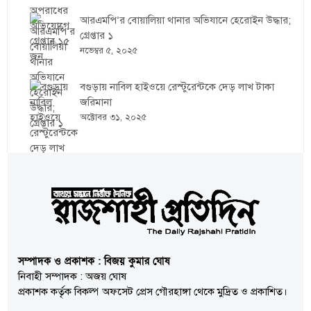
আরএমপি’র বোয়ালিয়া থানার অভিযানে হেরোইন উদ্ধার;
গ্রেপ্তার ১
নভেম্বর ৫, ২০২৫
বগুড়ায় নাবিল হাইওয়ে রেস্টুরেন্টকে দেড় লাখ টাকা
জরিমানা
অক্টোবর ৩১, ২০২৫
সম্পাদক ও প্রকাশক : বিজয় কুমার ঘোষ
নিবাহী সম্পাদক : অজয় ঘোষ
প্রকাশক কর্তৃক বিকল্প অফসেট প্রেস গৌরহাঙ্গা থেকে মুদ্রিত ও প্রকাশিত।