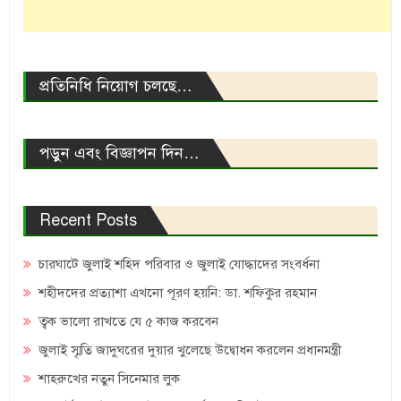
প্রতিনিধি নিয়োগ চলছে…
পড়ুন এবং বিজ্ঞাপন দিন…
Recent Posts
চারঘাটে জুলাই শহিদ পরিবার ও জুলাই যোদ্ধাদের সংবর্ধনা
শহীদদের প্রত্যাশা এখনো পূরণ হয়নি: ডা. শফিকুর রহমান
ত্বক ভালো রাখতে যে ৫ কাজ করবেন
জুলাই স্মৃতি জাদুঘরের দুয়ার খুলেছে উদ্বোধন করলেন প্রধানমন্ত্রী
শাহরুখের নতুন সিনেমার লুক