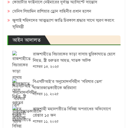
কোয়ার্টার ফাইনালে নেইমারের দুর্দান্ত অ্যাসিস্টে সান্তোস
ডেনিস লিয়ামিন রাশিয়ার ড্রোন বাহিনীর প্রধান হলেন
জুলাই শহিদদের আত্মত্যাগ জাতি চিরকাল শ্রদ্ধার সাথে স্মরণ করবে:
ভূমিমন্ত্রী
আইন আদালত
রাজশাহীতে বিচারকের ভাড়া বাসায় ছুরিকাঘাতে ছেলে
নিহত, স্ত্রী গুরুতর আহত, ঘাতক আটক
নভেম্বর ১৪, ২০২৫
বিএসটিআই’র অনুমোদনবিহীন ‘সরিষার তেল’
বাজারজাতকারীকে জরিমানা
নভেম্বর ১১, ২০২৫
রাজশাহী মহানগরীতে বিভিন্ন অপরাধের অভিযোগে
গ্রেপ্তার ১৫ জন
নভেম্বর ১১, ২০২৫