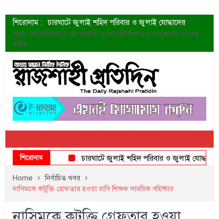
শিরোনাম :
চারঘাটে জুলাই শহিদ পরিবার ও জুলাই যোদ্ধাদের
সংবর্ধনা
আজ- বৃহস্পতিবার | ৬ই আগস্ট, ২০২৬ খ্রিস্টাব্দ | ২২শে শ্রাবণ, ১৪৩৩
শহীদদের প্রত্যাশা এখনো পূরণ হয়নি: ডা. শফিকুর রহমান
বঙ্গাব্দ
ত্বক ভালো রাখতে যে ৫ কাজ করবেন
জুলাই স্মৃতি জাদুঘরের দুয়ার খুলেছে উদ্বোধন করলেন
প্রধানমন্ত্রী
শাহরুখের নতুন সিনেমার লুক
কোয়ার্টার ফাইনালে নেইমারের দুর্দান্ত অ্যাসিস্টে সান্তোস
ডেনিস লিয়ামিন রাশিয়ার ড্রোন বাহিনীর প্রধান হলেন
জুলাই শহিদদের আত্মত্যাগ জাতি চিরকাল শ্রদ্ধার সাথে
স্মরণ করবে: ভূমিমন্ত্রী
শিরোনাম
চারঘাটে জুলাই শহিদ পরিবার ও জুলাই যোদ্ধাদের সংব
Home
নির্বাচিত খবর
নাসিমকে কটুক্তি গ্রেফতার হওয়া রাবি শিক্ষক সাময়িক বহিষ্কার
নাসিমকে কটুক্তি গ্রেফতার হওয়া